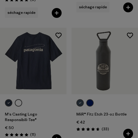
Évaluation: 5.0 / 5
séchage rapide
séchage rapide
M's Casting Logo
MiiR® Fitz Etch 23-oz Bottle
Responsibili-Tee®
€ 42
€ 50
Avis
(33
)
Évaluation: 4.7 / 5
Avis
(11
)
Évaluation: 4.9 / 5