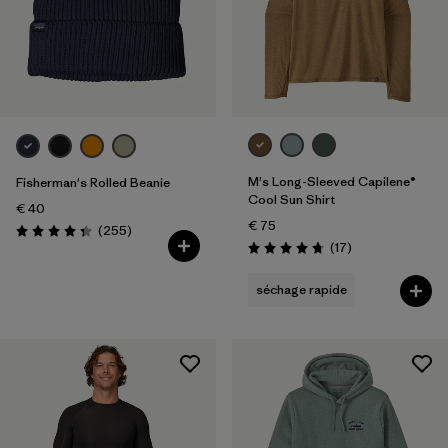
M's Long-Sleeved Capilene®
Fisherman's Rolled Beanie
Cool Sun Shirt
€ 40
€ 75
Avis
(255
)
Évaluation: 4.3 / 5
Avis
(17
)
Évaluation: 4.8 / 5
séchage rapide