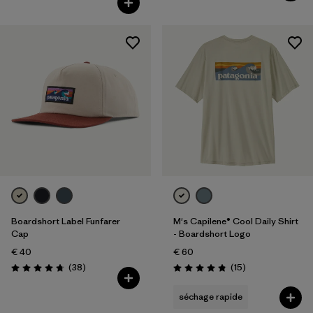
Boardshort Label Funfarer
M's Capilene® Cool Daily Shirt
Cap
- Boardshort Logo
€ 40
€ 60
Avis
Avis
(38
)
(15
)
Évaluation: 4.8 / 5
Évaluation: 4.8 / 5
séchage rapide