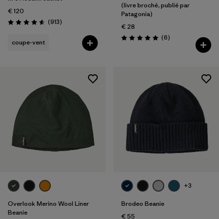
(livre broché, publié par
€ 120
Patagonia)
Avis
(913
)
Évaluation: 4.6 / 5
€ 28
Avis
(6
)
Évaluation: 5.0 / 5
coupe-vent
+3
Overlook Merino Wool Liner
Brodeo Beanie
Beanie
€ 55