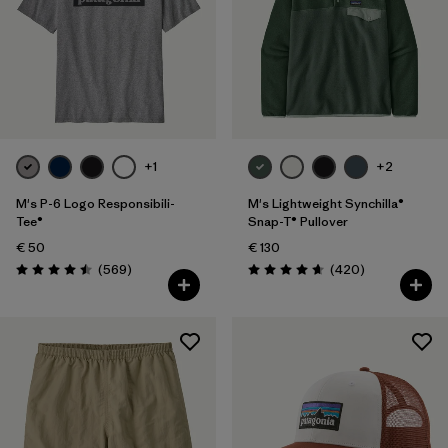
+1
+2
M's P-6 Logo Responsibili-
M's Lightweight Synchilla®
Tee®
Snap-T® Pullover
€ 50
€ 130
Avis
Avis
(569
)
(420
)
Évaluation: 4.5 / 5
Évaluation: 4.7 / 5