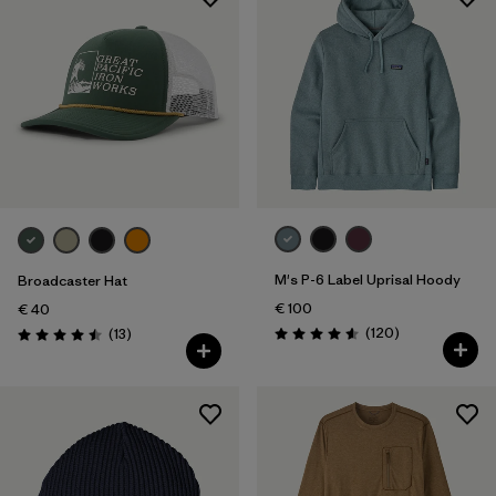
M's P-6 Label Uprisal Hoody
Broadcaster Hat
€ 100
€ 40
Avis
Avis
(120
)
(13
)
Évaluation: 4.6 / 5
Évaluation: 4.5 / 5