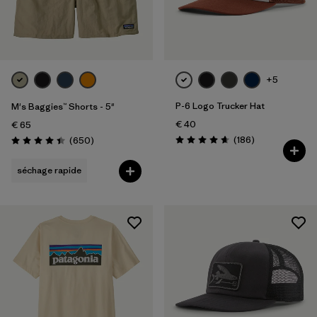
+5
P-6 Logo Trucker Hat
M's Baggies™ Shorts - 5"
€ 40
€ 65
Avis
Avis
(186
)
(650
)
Évaluation: 4.7 / 5
Évaluation: 4.4 / 5
séchage rapide