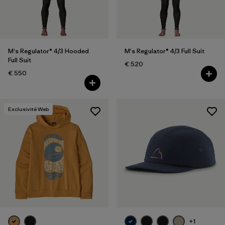
LS
(2)
L
(37)
Tout afficher (13)
M's Regulator® 4/3 Hooded
M's Regulator® 4/3 Full Suit
Full Suit
€ 520
Filtrer par
Genre
€ 550
Filtrer par
Prix
Exclusivité Web
Filtrer par
Coupe
Filtrer par
Couleur
Filtrer par
Tissu
Filtrer par
Famille de produits
+1
Filtrer par