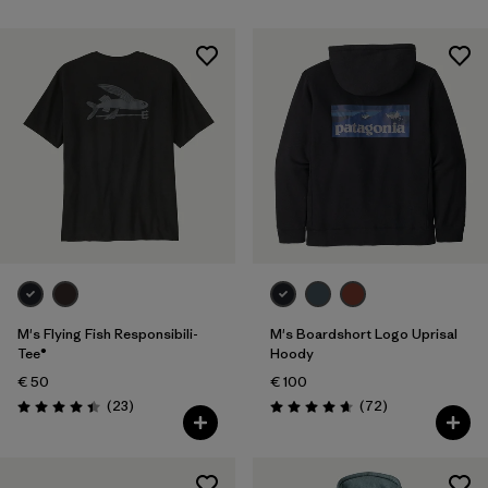
M's Flying Fish Responsibili-
M's Boardshort Logo Uprisal
Tee®
Hoody
€ 50
€ 100
Avis
Avis
(23
)
(72
)
Évaluation: 4.4 / 5
Évaluation: 4.7 / 5