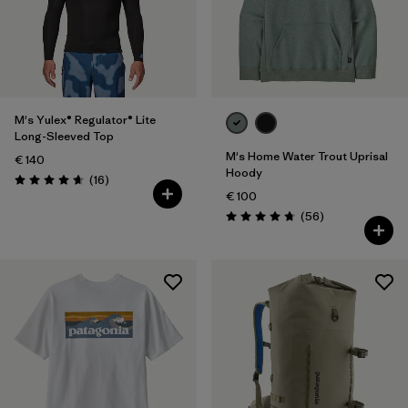
M's Yulex® Regulator® Lite
Long-Sleeved Top
M's Home Water Trout Uprisal
€ 140
Hoody
Avis
(16
)
Évaluation: 4.6 / 5
€ 100
Avis
(56
)
Évaluation: 4.7 / 5