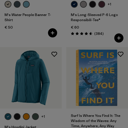
+1
M's Water People Banner T-
M's Long-Sleeved P-6 Logo
Shirt
Responsibili-Tee®
€ 50
€ 60
Avis
(384
)
Évaluation: 4.6 / 5
Surf Is Where You Find It: The
+1
Wisdom of the Waves: Any
Time, Anywhere, Any Way
M's Houdini Jacket