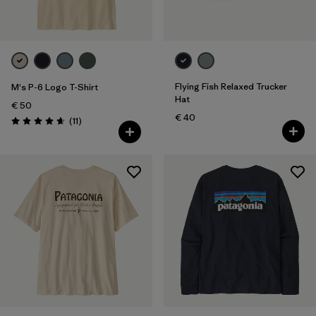
Flying Fish Relaxed Trucker
M's P-6 Logo T-Shirt
Hat
€ 50
€ 40
Avis
(11
)
Évaluation: 4.6 / 5