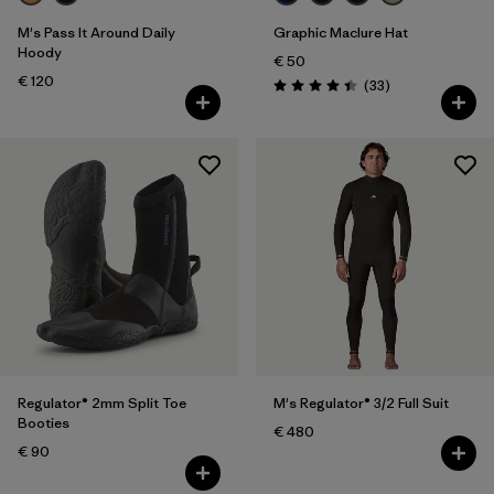
Volume
M's Pass It Around Daily
Graphic Maclure Hat
Hoody
Filtrer par
Température
€ 50
€ 120
Avis
(33
)
Évaluation: 4.4 / 5
Regulator® 2mm Split Toe
M's Regulator® 3/2 Full Suit
Booties
€ 480
€ 90