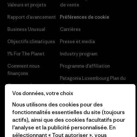
Valeurs et projets
de vente
Rapport d’avancement
Préférences de cookie
Business Unusual
Carrières
Objectifs climatiques
Presse et media
1% For The Planet
Industry program
Comment nous
Programme d’affiliation
finançons
Patagonia Luxembourg Plan du
Cartes cadeaux
site
Vos données, votre choix
Nos magasins
Nous utilisons des cookies pour des
fonctionnalités essentielles du site (toujours
actifs), ainsi que des cookies facultatifs pour
l’analyse et la publicité personnalisée. En
sélectionnant « Tout autoriser », vous
© 2026 Patagonia, Inc. All Rights Reserved.