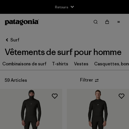
Retours
Filter & Sort
Effacer tout
Trier par
Surf
Filtrer par
Taille
Vêtements de surf pour homme
XXS
(1)
Combinaisons de surf
T-shirts
Vestes
Casquettes, bon
XS
(18)
Filtrer
59 Articles
S
(39)
MT
(5)
MS
(2)
M
(41)