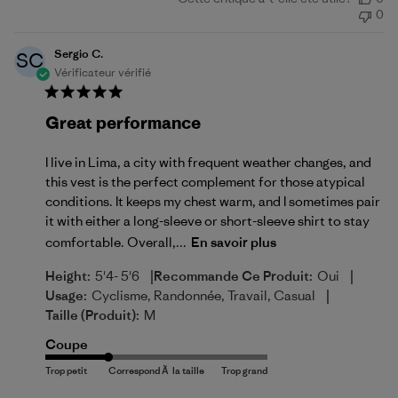
de
0
publication
Sergio C.
SC
Vérificateur vérifié
Great performance
I live in Lima, a city with frequent weather changes, and
this vest is the perfect complement for those atypical
conditions. It keeps my chest warm, and I sometimes pair
it with either a long-sleeve or short-sleeve shirt to stay
comfortable. Overall,...
En savoir plus
|
|
Height:
5'4- 5'6
Recommande Ce Produit:
Oui
|
Usage:
Cyclisme, Randonnée, Travail, Casual
Taille (produit):
M
Coupe