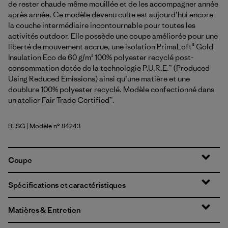
de rester chaude même mouillée et de les accompagner année
après année. Ce modèle devenu culte est aujourd’hui encore
la couche intermédiaire incontournable pour toutes les
activités outdoor. Elle possède une coupe améliorée pour une
liberté de mouvement accrue, une isolation PrimaLoft® Gold
Insulation Eco de 60 g/m² 100% polyester recyclé post-
consommation dotée de la technologie P.U.R.E.™ (Produced
Using Reduced Emissions) ainsi qu’une matière et une
doublure 100% polyester recyclé. Modèle confectionné dans
un atelier Fair Trade Certified™.
BLSG
| Modèle n° 84243
Blue Sage
Coupe
Spécifications et caractéristiques
Matières & Entretien