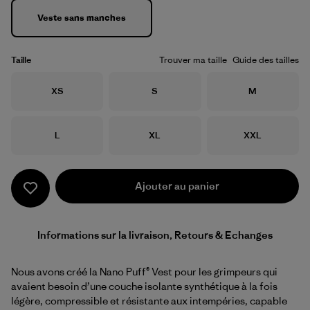
Veste sans manches
Taille
Trouver ma taille
Guide des tailles
Taille
Taille
Taille
XS
S
M
Taille
Taille
Taille
L
XL
XXL
Ajouter au panier
Informations sur la livraison, Retours & Echanges
Nous avons créé la Nano Puff® Vest pour les grimpeurs qui
avaient besoin d’une couche isolante synthétique à la fois
légère, compressible et résistante aux intempéries, capable