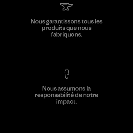
Kwang Viet Garment Co., Ltd
Nous garantissons tous les
produits que nous
Factory
M
fabriquons.
Voir la Garantie Ironclad
En savoir
Nous assumons la
plus
responsabilité de notre
impact.
Découvrez notre empreinte carbone