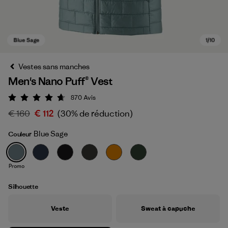
Vestes sans manches
Men's Nano Puff® Vest
870
Avis
Évaluation: 4.7 / 5
€ 160
€ 112
(30% de réduction)
Blue Sage
Couleur
Blue Sage
Promo
Silhouette
Veste
Sweat à capuche