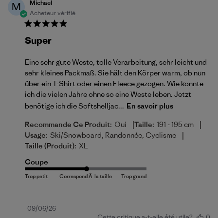
Michael
M
Acheteur vérifié
Super
Eine sehr gute Weste, tolle Verarbeitung, sehr leicht und
sehr kleines Packmaß. Sie hält den Körper warm, ob nun
über ein T-Shirt oder einen Fleece gezogen. Wie konnte
ich die vielen Jahre ohne so eine Weste leben. Jetzt
benötige ich die Softshelljac...
En savoir plus
|
|
Recommande Ce Produit:
Oui
Taille:
191 - 195 cm
|
Usage:
Ski/Snowboard, Randonnée, Cyclisme
Taille (produit):
XL
Coupe
Date
09/06/26
Cette critique a-t-elle été utile?
0