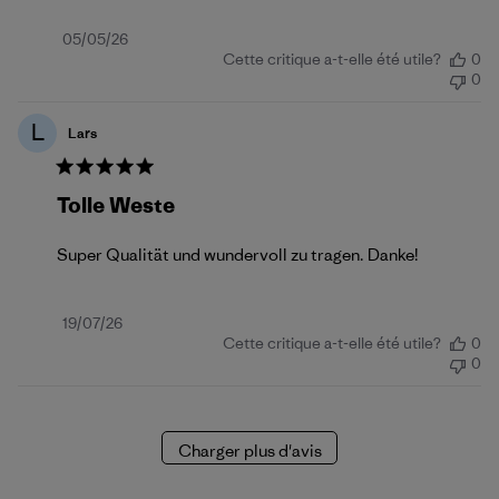
Date
05/05/26
Cette critique a-t-elle été utile?
0
de
0
publication
L
Lars
Tolle Weste
Super Qualität und wundervoll zu tragen. Danke!
Date
19/07/26
Cette critique a-t-elle été utile?
0
de
0
publication
Charger plus d'avis