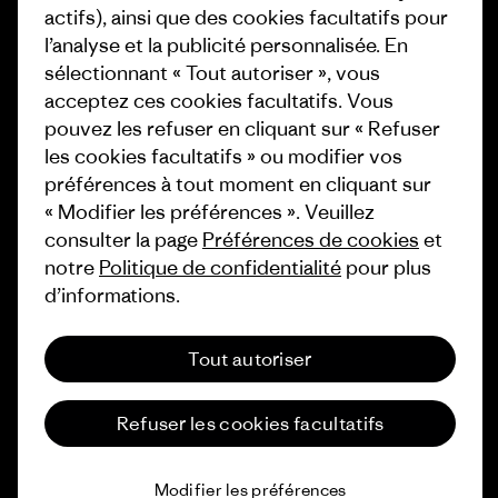
actifs), ainsi que des cookies facultatifs pour
Industry program
Comment nous
l’analyse et la publicité personnalisée. En
finançons
Programme d’affiliation
sélectionnant « Tout autoriser », vous
acceptez ces cookies facultatifs. Vous
Cartes cadeaux
Patagonia Luxembourg Plan du
pouvez les refuser en cliquant sur « Refuser
site
les cookies facultatifs » ou modifier vos
Nos magasins
préférences à tout moment en cliquant sur
« Modifier les préférences ». Veuillez
consulter la page
Préférences de cookies
et
notre
Politique de confidentialité
pour plus
d’informations.
© 2026 Patagonia, Inc. All Rights Reserved.
Tout autoriser
français
Refuser les cookies facultatifs
Modifier les préférences