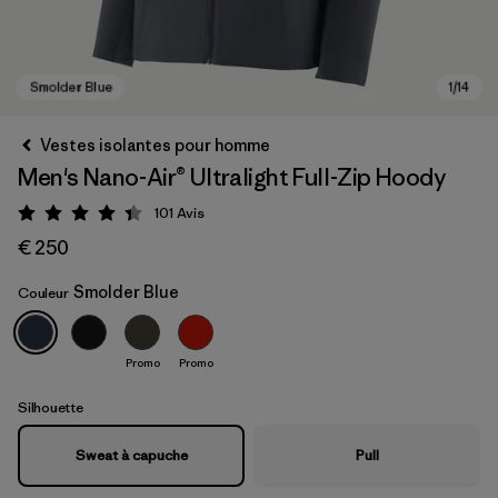
Vestes isolantes pour homme
Men's Nano-Air® Ultralight Full-Zip Hoody
101
Avis
Évaluation: 4.3 / 5
€ 250
Smolder Blue
Couleur
Smolder Blue
Promo
Promo
Silhouette
Sweat à capuche
Pull