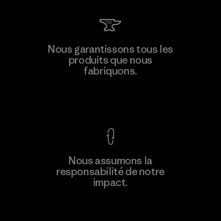
Teijin Frontier Co., Ltd.
Nous garantissons tous les
produits que nous
Material-supplier
fabriquons.
F
Voir la Garantie Ironclad
En savoir
Nous assumons la
plus
responsabilité de notre
impact.
Découvrez notre empreinte carbone