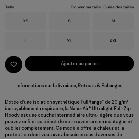
Taille
Trouver ma taille
Guide des tailles
Taille
Taille
Taille
XS
S
M
Taille
Taille
Taille
L
XL
XXL
Ajouter au panier
Informations sur la livraison, Retours & Echanges
Dotée d’une isolation synthétique FullRange™ de 20 g/m²
incroyablement respirante, la Nano-Air® Ultralight Full-Zip
Hoody est une couche intermédiaire ultra-légère que vous
pouvez enfiler au début de votre aventure en montagne et
oublier complètement. Ce modèle offre la chaleur et la
protection dont vous avez besoin en cas d’averses de