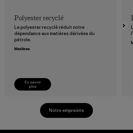
Polyester recyclé
Le polyester recyclé réduit notre
dépendance aux matières dérivées du
l
pétrole.
M
Matières
En savoir
plus
Notre empreinte