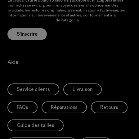
En cliquant sur le bouton S’inscrire, j’accepte que Patagonia utilise
mon adresse e-mail pour m’envoyer des e-mails concernant les
produits, les histoires originales, la sensibilisation à l’activisme, les
informations sur les événements et autres, conformément à la
Politique de confidentialité
de Patagonia.
S’inscrire
Aide
Service clients
Livraison
FAQs
Réparations
Retours
Guide des tailles