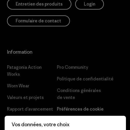
Entretien des produits
Login
Formulaire de contact
Information
Patagonia Action
Pro Community
Works
Politique de confidentialité
Worn Wear
Conditions générales
Valeurs et projets
de vente
Rapport d’avancement
Préférences de cookie
Business Unusual
Carrières
Vos données, votre choix