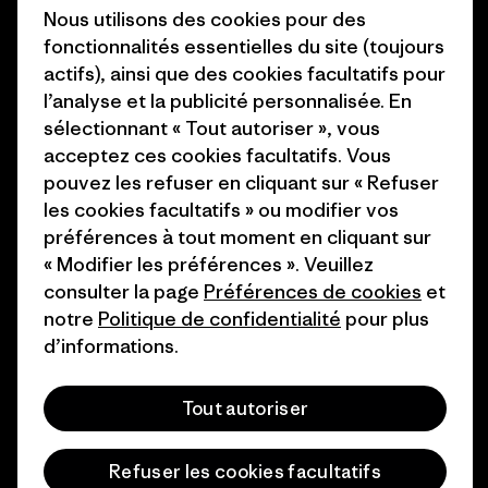
Objectifs climatiques
Presse et media
Nous utilisons des cookies pour des
fonctionnalités essentielles du site (toujours
1% For The Planet
Industry program
actifs), ainsi que des cookies facultatifs pour
Comment nous
Programme d’affiliation
l’analyse et la publicité personnalisée. En
finançons
sélectionnant « Tout autoriser », vous
Patagonia Luxembourg Plan du
acceptez ces cookies facultatifs. Vous
Cartes cadeaux
site
pouvez les refuser en cliquant sur « Refuser
les cookies facultatifs » ou modifier vos
Nos magasins
préférences à tout moment en cliquant sur
« Modifier les préférences ». Veuillez
consulter la page
Préférences de cookies
et
notre
Politique de confidentialité
pour plus
d’informations.
© 2026 Patagonia, Inc. All Rights Reserved.
Tout autoriser
français
Refuser les cookies facultatifs