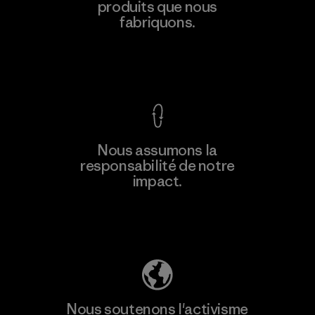
produits que nous
Factory
M
fabriquons.
Voir la Garantie Ironclad
En savoir
Nous assumons la
plus
responsabilité de notre
impact.
Découvrez notre empreinte carbone
Nous soutenons l'activisme