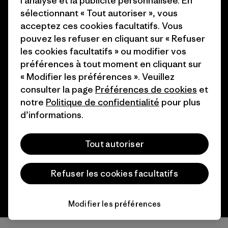
l’analyse et la publicité personnalisée. En
Patagonia Luxembourg Plan du
sélectionnant « Tout autoriser », vous
Cartes cadeaux
site
acceptez ces cookies facultatifs. Vous
pouvez les refuser en cliquant sur « Refuser
Nos magasins
les cookies facultatifs » ou modifier vos
préférences à tout moment en cliquant sur
« Modifier les préférences ». Veuillez
consulter la page
Préférences de cookies
et
notre
Politique de confidentialité
pour plus
© 2026 Patagonia, Inc. All Rights Reserved.
d’informations.
Tout autoriser
français
Refuser les cookies facultatifs
Modifier les préférences