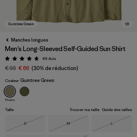
Manches longues
Men's Long-Sleeved Self-Guided Sun Shirt
69
Avis
Évaluation: 4.7 / 5
€ 95
€ 66
(30% de réduction)
Gumtree Green
Couleur
Gumtree Green
Promo
Taille
Trouver ma taille
Guide des tailles
Taille
Taille
Taille
S
M
L
Épuisé
Épuisé
Épuisé