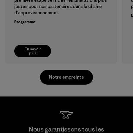
première étape vers des rémunérations plus
justes pour nos partenaires dans la chaîne
p
d'approvisionnement.
M
Programme
En savoir
plus
Notre empreinte
TAV Limited
Nous garantissons tous les