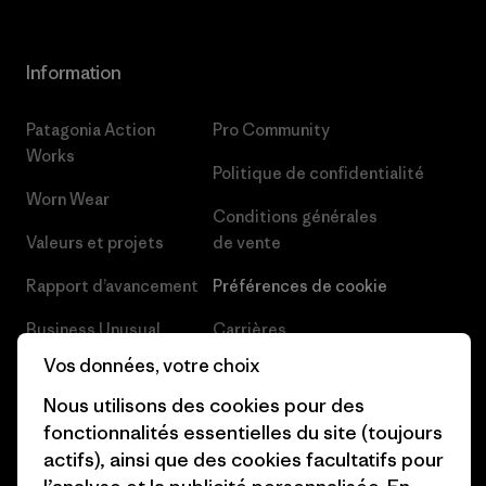
Information
Patagonia Action
Pro Community
Works
Politique de confidentialité
Worn Wear
Conditions générales
Valeurs et projets
de vente
Rapport d’avancement
Préférences de cookie
Business Unusual
Carrières
Vos données, votre choix
Objectifs climatiques
Presse et media
Nous utilisons des cookies pour des
1% For The Planet
Industry program
fonctionnalités essentielles du site (toujours
actifs), ainsi que des cookies facultatifs pour
Comment nous
Programme d’affiliation
finançons