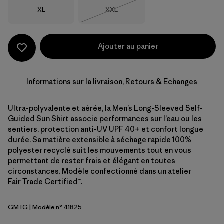
Taille
Taille
XL
XXL
Épuisé
Ajouter au panier
Informations sur la livraison, Retours & Echanges
Ultra-polyvalente et aérée, la Men’s Long-Sleeved Self-
Guided Sun Shirt associe performances sur l’eau ou les
sentiers, protection anti-UV UPF 40+ et confort longue
durée. Sa matière extensible à séchage rapide 100%
polyester recyclé suit les mouvements tout en vous
permettant de rester frais et élégant en toutes
circonstances. Modèle confectionné dans un atelier
Fair Trade Certified™.
GMTG
| Modèle n° 41825
Gumtree Green