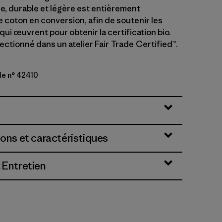
ce, durable et légère est entièrement
coton en conversion, afin de soutenir les
qui œuvrent pour obtenir la certification bio.
ctionné dans un atelier Fair Trade Certified™.
le n° 42410
ave: Rusty Red
ions et caractéristiques
 Entretien