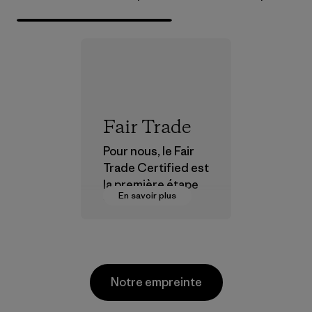
Fair Trade
Pour nous, le Fair
Trade Certified est
la première étape
En savoir plus
vers des
rémunérations plus
justes pour nos
partenaires dans la
chaîne
Notre empreinte
d'approvisionneme
nt.