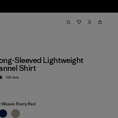
ong-Sleeved Lightweight
annel Shirt
335
Avis
ion: 4.7 / 5
r Weave: Rusty Red