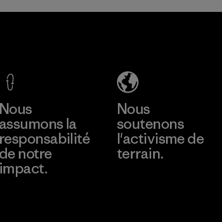
Programme
TAV Limited
Arvind
Limited
Factory
(Shirting and
Khaki
Divisions)
En savoir plus
En savoir plus
Material-supplier
Nous
Nous
assumons la
soutenons
responsabilité
l'activisme de
de notre
terrain.
impact.
Consulter Patagonia
Action Works
Découvrez notre
empreinte carbone