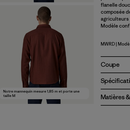
flanelle dou
composée de 
agriculteurs 
Modèle confe
MWRD
| Modè
Mirror We
Coupe
Spécificat
Notre mannequin mesure 1,85 m et porte une
taille M
Matières &