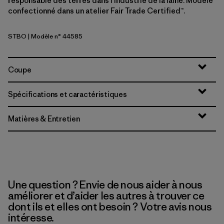
responsable des terres dans l’industrie de la laine. Modèle
confectionné dans un atelier Fair Trade Certified™.
STBO
| Modèle n° 44585
Strata Stripe: Bobcat Brown
Coupe
Spécifications et caractéristiques
Matières & Entretien
Une question ? Envie de nous aider à nous
améliorer et d’aider les autres à trouver ce
dont ils et elles ont besoin ? Votre avis nous
intéresse.