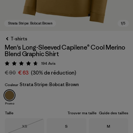
T-shirts
Men's Long-Sleeved Capilene® Cool Merino
Blend Graphic Shirt
194
Avis
Évaluation: 4.7 / 5
€ 90
€ 63
(30% de réduction)
Strata Stripe: Bobcat Brown
Couleur
Strata Stripe: Bobcat Brown
Promo
Taille
Trouver ma taille
Guide des tailles
Taille
Taille
Taille
XS
S
M
Épuisé