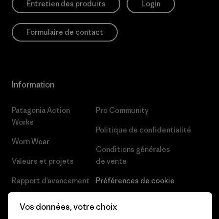
Entretien des produits
Login
Formulaire de contact
Information
Patagonia Action
Pro Community
Works
Politique de confidentialité
Worn Wear
Conditions générales
Valeurs et projets
de vente
Rapport d’avancement
Préférences de cookie
Business Unusual
Carrières
Vos données, votre choix