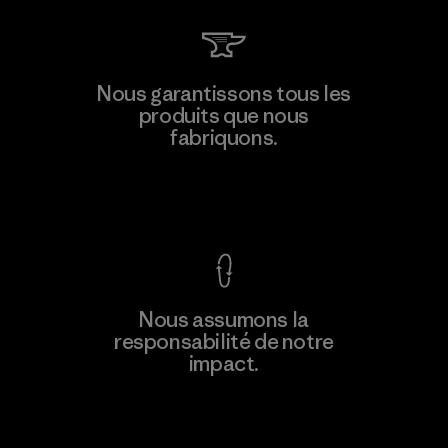
MAS Active (Pvt) Ltd. - Asialine
Nous garantissons tous les
produits que nous
Factory
fabriquons.
Voir la Garantie Ironclad
En savoir
Nous assumons la
plus
responsabilité de notre
impact.
Découvrez notre empreinte carbone