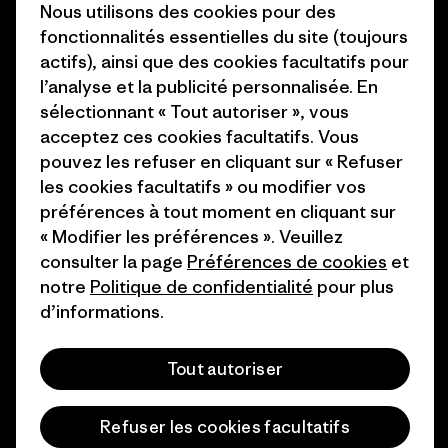
Objectifs climatiques
Presse et media
Nous utilisons des cookies pour des
fonctionnalités essentielles du site (toujours
1% For The Planet
Industry program
actifs), ainsi que des cookies facultatifs pour
Comment nous
Programme d’affiliation
l’analyse et la publicité personnalisée. En
finançons
sélectionnant « Tout autoriser », vous
Patagonia Luxembourg Plan du
acceptez ces cookies facultatifs. Vous
Cartes cadeaux
site
pouvez les refuser en cliquant sur « Refuser
les cookies facultatifs » ou modifier vos
Nos magasins
préférences à tout moment en cliquant sur
« Modifier les préférences ». Veuillez
consulter la page
Préférences de cookies
et
notre
Politique de confidentialité
pour plus
d’informations.
© 2026 Patagonia, Inc. All Rights Reserved.
Tout autoriser
français
Refuser les cookies facultatifs