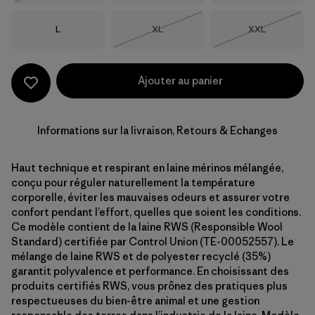
Taille
Taille
Taille
L
XL
XXL
Épuisé
Épuisé
Ajouter au panier
Informations sur la livraison, Retours & Echanges
Haut technique et respirant en laine mérinos mélangée,
conçu pour réguler naturellement la température
corporelle, éviter les mauvaises odeurs et assurer votre
confort pendant l’effort, quelles que soient les conditions.
Ce modèle contient de la laine RWS (Responsible Wool
Standard) certifiée par Control Union (TE-00052557). Le
mélange de laine RWS et de polyester recyclé (35%)
garantit polyvalence et performance. En choisissant des
produits certifiés RWS, vous prônez des pratiques plus
respectueuses du bien-être animal et une gestion