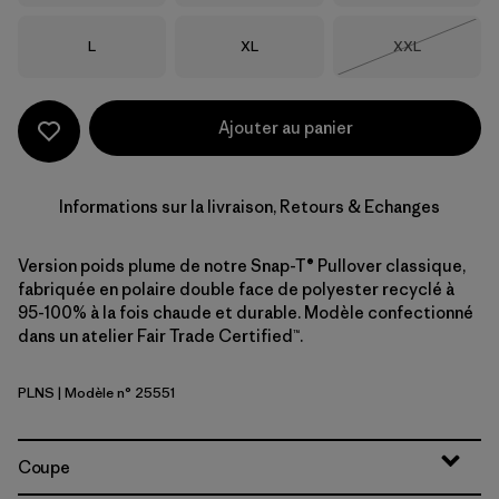
Taille
Taille
Taille
L
XL
XXL
Épuisé
Ajouter au panier
Informations sur la livraison, Retours & Echanges
Version poids plume de notre Snap-T® Pullover classique,
fabriquée en polaire double face de polyester recyclé à
95-100% à la fois chaude et durable. Modèle confectionné
dans un atelier Fair Trade Certified™.
PLNS
| Modèle n° 25551
Painted Lines: Shore Blue
Coupe