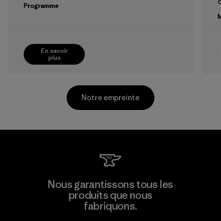
Programme
M
En savoir
plus
Notre empreinte
Pettenati
Nous garantissons tous les
produits que nous
Material-supplier
F
fabriquons.