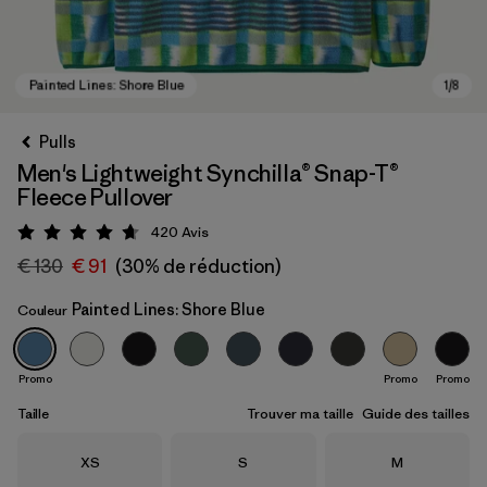
Pulls
Men's Lightweight Synchilla® Snap-T®
Fleece Pullover
420
Avis
Évaluation: 4.7 / 5
€ 130
€ 91
(30% de réduction)
Painted Lines: Shore Blue
Couleur
Painted Lines: Shore Blue
Promo
Promo
Promo
Taille
Trouver ma taille
Guide des tailles
Taille
Taille
Taille
XS
S
M