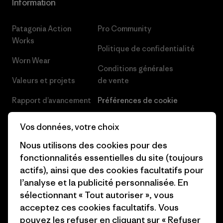
Information
Patagonia Action
Pro Community
Works
Politique de confidentialité
Worn Wear
Conditions générales
Valeurs et projets
de vente
Rapport d’avancement
Préférences de cookie
Business Unusual
Carrières
Vos données, votre choix
Objectifs climatiques
Presse et media
Nous utilisons des cookies pour des
fonctionnalités essentielles du site (toujours
1% For The Planet
Industry program
actifs), ainsi que des cookies facultatifs pour
Comment nous
Programme d’affiliation
l’analyse et la publicité personnalisée. En
finançons
sélectionnant « Tout autoriser », vous
Patagonia Luxembourg Plan du
acceptez ces cookies facultatifs. Vous
Cartes cadeaux
site
pouvez les refuser en cliquant sur « Refuser