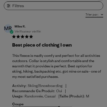
Filtres
Trier par
:
Miles R.
MR
Vérificateur vérifié
Best piece of clothing I own
This fleece is madly comfy and perfect for all activities
outdoors. Collar is stylish and comfortable and the
warmth that it provides is perfect. Best option for
skiing, hiking, backpacking etc. got mine on sale - one of
my most satisfied purchases.
|
Activity:
Skiing/Snowboarding
|
Recommande Ce Produit:
Oui
|
Usage:
Randonnée, Casual
Taille (produit):
M
Coupe