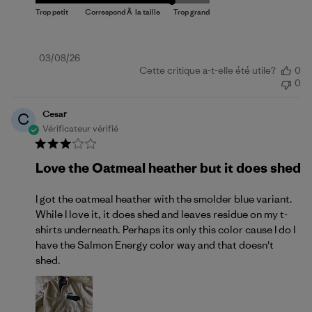
Date
03/08/26
Cette critique a-t-elle été utile?
0
de
0
publication
Cesar
C
Vérificateur vérifié
Love the Oatmeal heather but it does shed
I got the oatmeal heather with the smolder blue variant.
While I love it, it does shed and leaves residue on my t-
shirts underneath. Perhaps its only this color cause I do I
have the Salmon Energy color way and that doesn't
shed.