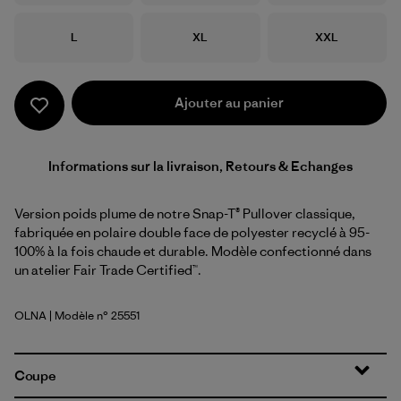
Taille
Taille
Taille
L
XL
XXL
Ajouter au panier
Informations sur la livraison, Retours & Echanges
Version poids plume de notre Snap-T® Pullover classique,
fabriquée en polaire double face de polyester recyclé à 95-
100% à la fois chaude et durable. Modèle confectionné dans
un atelier Fair Trade Certified™.
OLNA
| Modèle n° 25551
Oatmeal Heather w/New Navy
Coupe