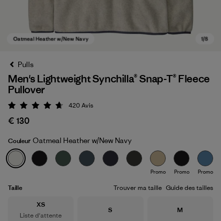
Pulls
Men's Lightweight Synchilla® Snap-T® Fleece
Pullover
420
Avis
Évaluation: 4.7 / 5
€ 130
Oatmeal Heather w/New Navy
Couleur
Oatmeal Heather w/New Navy
Promo
Promo
Promo
Taille
Trouver ma taille
Guide des tailles
Taille
XS
Taille
Taille
S
M
Liste d'attente