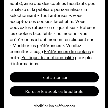
actifs), ainsi que des cookies facultatifs pour
Comment nous
l’analyse et la publicité personnalisée. En
finançons
Programme d’affiliation
sélectionnant « Tout autoriser », vous
Cartes cadeaux
Patagonia Luxembourg Plan du
acceptez ces cookies facultatifs. Vous
site
pouvez les refuser en cliquant sur « Refuser
Nos magasins
les cookies facultatifs » ou modifier vos
préférences à tout moment en cliquant sur
« Modifier les préférences ». Veuillez
consulter la page
Préférences de cookies
et
notre
Politique de confidentialité
pour plus
© 2026 Patagonia, Inc. All Rights Reserved.
d’informations.
Tout autoriser
français
Refuser les cookies facultatifs
Modifier les préférences