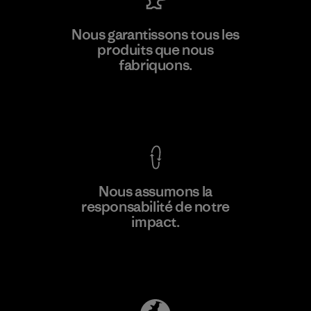
Pettenati
Nous garantissons tous les
produits que nous
Material-supplier
F
fabriquons.
Voir la Garantie Ironclad
En savoir
Nous assumons la
plus
responsabilité de notre
impact.
Découvrez notre empreinte carbone