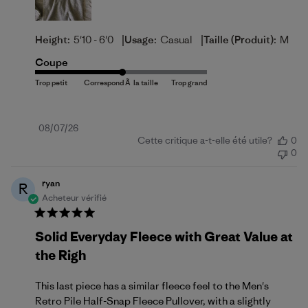
|
|
Height:
5'10 - 6'0
Usage:
Casual
Taille (produit):
M
Coupe
Date
08/07/26
Cette critique a-t-elle été utile?
0
de
0
publication
ryan
R
Acheteur vérifié
Solid Everyday Fleece with Great Value at
the Righ
This last piece has a similar fleece feel to the Men's
Retro Pile Half-Snap Fleece Pullover, with a slightly