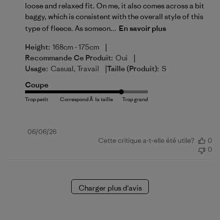
loose and relaxed fit. On me, it also comes across a bit
baggy, which is consistent with the overall style of this
type of fleece. As someon...
En savoir plus
|
Height:
168cm - 175cm
|
Recommande Ce Produit:
Oui
|
Usage:
Casual, Travail
Taille (produit):
S
Coupe
Date
06/06/26
Cette critique a-t-elle été utile?
0
de
0
publication
Charger plus d'avis