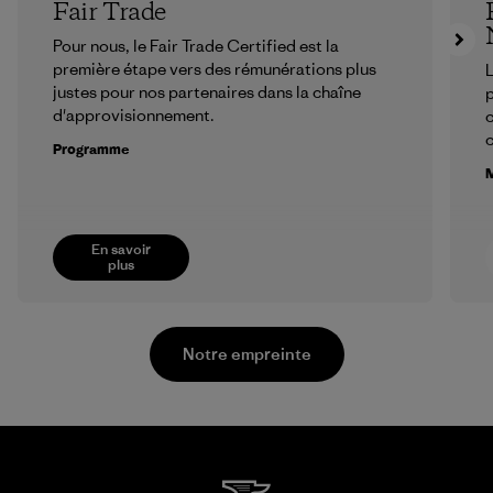
Fair Trade
Pour nous, le Fair Trade Certified est la
première étape vers des rémunérations plus
L
justes pour nos partenaires dans la chaîne
p
d'approvisionnement.
c
Programme
M
En savoir
plus
Notre empreinte