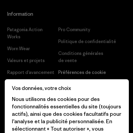
Information
Patagonia Action
Pro Community
Works
Politique de confidentialité
Worn Wear
Conditions générales
Valeurs et projets
de vente
Rapport d’avancement
Préférences de cookie
Business Unusual
Carrières
Vos données, votre choix
Objectifs climatiques
Presse et media
Nous utilisons des cookies pour des
fonctionnalités essentielles du site (toujours
1% For The Planet
Industry program
actifs), ainsi que des cookies facultatifs pour
Comment nous
Programme d’affiliation
l’analyse et la publicité personnalisée. En
finançons
sélectionnant « Tout autoriser », vous
Patagonia Luxembourg Plan du