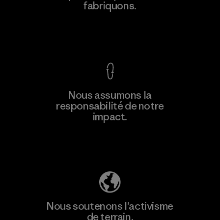
fabriquons.
Material-supplier
Voir la Garantie Ironclad
En savoir
Nous assumons la
plus
responsabilité de notre
impact.
Découvrez notre empreinte carbone
Nous soutenons l'activisme
de terrain.