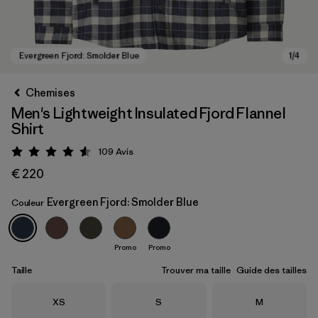
Chemises
Men's Lightweight Insulated Fjord Flannel
Shirt
109
Avis
Évaluation: 4.6 / 5
€ 220
Evergreen Fjord: Smolder Blue
Couleur
Evergreen Fjord: Smolder Blue
Promo
Promo
Taille
Trouver ma taille
Guide des tailles
Taille
Taille
Taille
XS
S
M