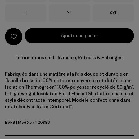
Taille
Taille
Taille
L
XL
XXL
Ajouter au panier
Informations sur la livraison, Retours & Echanges
Fabriquée dans une matière à la fois douce et durable en
flanelle brossée 100% coton en conversion et dotée d’une
isolation Thermogreen™ 100% polyester recyclé de 80 g/m²,
la Lightweight Insulated Fjord Flannel Shirt offre chaleur et
style décontracté intemporel. Modèle confectionné dans
un atelier Fair Trade Certified™.
EVFS
| Modèle n° 20386
Evergreen Fjord: Smolder Blue