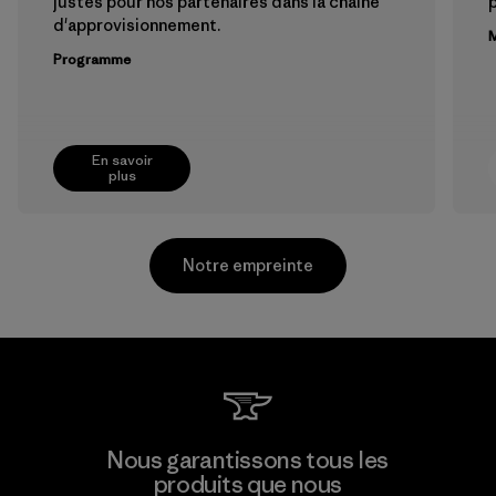
justes pour nos partenaires dans la chaîne
p
d'approvisionnement.
M
Programme
En savoir
plus
Notre empreinte
Arvind Limited (Shirting and
Nous garantissons tous les
Khaki Divisions)
produits que nous
M