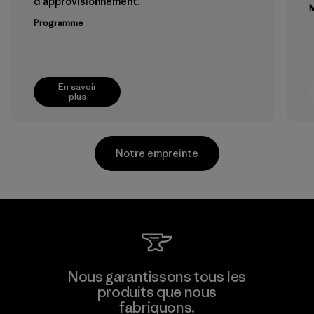
d'approvisionnement.
M
Programme
En savoir
plus
Notre empreinte
Formosa Textil
Nous garantissons tous les
produits que nous
Factory
fabriquons.