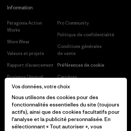
Information
Patagonia Action
Pro Community
Works
Politique de confidentialité
Worn Wear
Conditions générales
Valeurs et projets
de vente
Rapport d’avancement
Préférences de cookie
Business Unusual
Carrières
Vos données, votre choix
Objectifs climatiques
Presse et media
Nous utilisons des cookies pour des
1% For The Planet
Industry program
fonctionnalités essentielles du site (toujours
actifs), ainsi que des cookies facultatifs pour
Comment nous
Programme d’affiliation
l’analyse et la publicité personnalisée. En
finançons
Patagonia Luxembourg Plan du
sélectionnant « Tout autoriser », vous
Cartes cadeaux
site