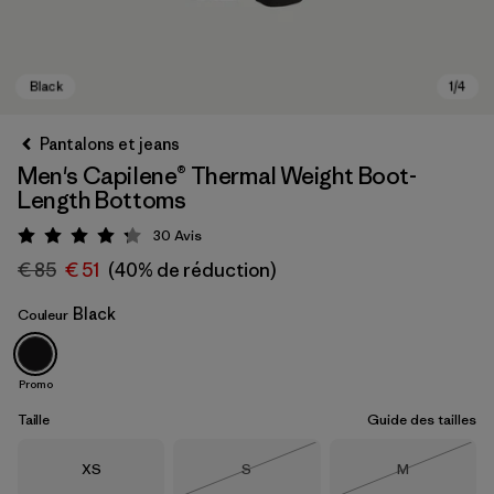
Pantalons et jeans
Men's Capilene® Thermal Weight Boot-
Length Bottoms
30
Avis
Évaluation: 4.2 / 5
€ 85
€ 51
(40% de réduction)
Black
Couleur
Black
Promo
Taille
Guide des tailles
Taille
Taille
Taille
XS
S
M
Épuisé
Épuisé