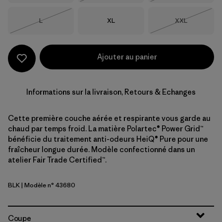
Taille
Taille
Taille
L
XL
XXL
Épuisé
Épuisé
Ajouter au panier
Informations sur la livraison, Retours & Echanges
Cette première couche aérée et respirante vous garde au
chaud par temps froid. La matière Polartec® Power Grid™
bénéficie du traitement anti-odeurs HeiQ® Pure pour une
fraîcheur longue durée. Modèle confectionné dans un
atelier Fair Trade Certified™.
BLK
| Modèle n° 43680
Black
Coupe