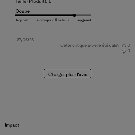
Taille (produit):
L
Coupe
Date
27/06/26
Cette critique a-t-elle été utile?
0
de
0
publication
Charger plus d'avis
Impact