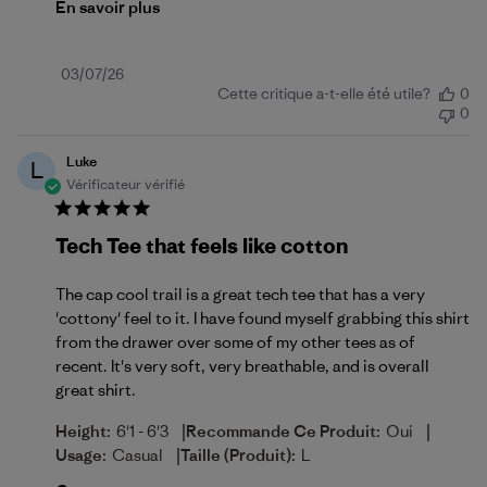
En savoir plus
Date
03/07/26
Cette critique a-t-elle été utile?
0
de
0
publication
Luke
L
Vérificateur vérifié
Tech Tee that feels like cotton
The cap cool trail is a great tech tee that has a very
'cottony' feel to it. I have found myself grabbing this shirt
from the drawer over some of my other tees as of
recent. It's very soft, very breathable, and is overall
great shirt.
|
|
Height:
6'1 - 6'3
Recommande Ce Produit:
Oui
|
Usage:
Casual
Taille (produit):
L