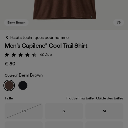
Hauts techniques pour homme
Men's Capilene® Cool Trail Shirt
40
Avis
Évaluation: 4.4 / 5
€ 50
Berm Brown
Couleur
Berm Brown
Taille
Trouver ma taille
Guide des tailles
Taille
Taille
Taille
XS
S
M
Épuisé