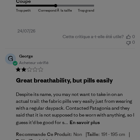
Coupe
Date
24/07/26
Cette critique a-t-elle été utile?
0
de
0
publication
George
G
Acheteur vérifié
Great breathability, but pills easily
Despite its name, you may not want to take in on an
actual trail: the fabric pills very easily just from wearing
with a regular daypack. Contacted Patagonia and they
said that it is not supposed to be worn with anything, so I
guess it’d be good for s...
En savoir plus
|
|
Recommande Ce Produit:
Non
Taille:
191 - 195 cm