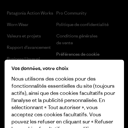
Patagonia Action Works
Pro Community
Worn Wear
Politique de confidentialité
Valeurs et projets
Conditions générales
de vente
Rapport d’avancement
Préférences de cookie
Business Unusual
Carrières
Vos données, votre choix
Objectifs climatiques
Presse et media
Nous utilisons des cookies pour des
1% For The Planet
fonctionnalités essentielles du site (toujours
Industry program
actifs), ainsi que des cookies facultatifs pour
Comment nous
l’analyse et la publicité personnalisée. En
finançons
Programme d’affiliation
sélectionnant « Tout autoriser », vous
Cartes cadeaux
Patagonia Luxembourg Plan du
acceptez ces cookies facultatifs. Vous
site
pouvez les refuser en cliquant sur « Refuser
Nos magasins