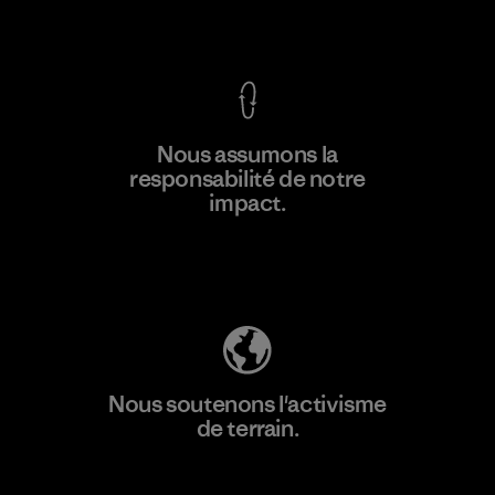
Voir la Garantie Ironclad
En savoir
Nous assumons la
plus
responsabilité de notre
impact.
Découvrez notre empreinte carbone
Nous soutenons l'activisme
de terrain.
Consulter Patagonia Action Works