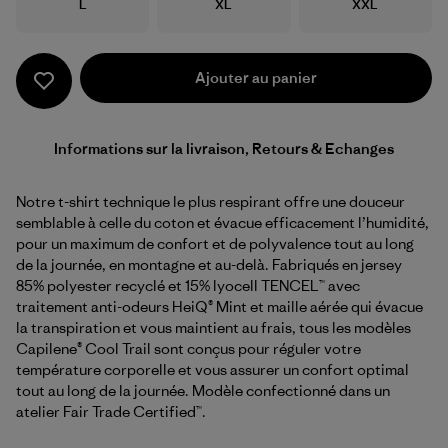
Taille
Taille
Taille
L
XL
XXL
Ajouter au panier
Informations sur la livraison, Retours & Echanges
Notre t-shirt technique le plus respirant offre une douceur
semblable à celle du coton et évacue efficacement l’humidité,
pour un maximum de confort et de polyvalence tout au long
de la journée, en montagne et au-delà. Fabriqués en jersey
85% polyester recyclé et 15% lyocell TENCEL™ avec
traitement anti-odeurs HeiQ® Mint et maille aérée qui évacue
la transpiration et vous maintient au frais, tous les modèles
Capilene® Cool Trail sont conçus pour réguler votre
température corporelle et vous assurer un confort optimal
tout au long de la journée. Modèle confectionné dans un
atelier Fair Trade Certified™.