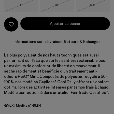
Taille
Taille
Taille
L
XL
XXL
Épuisé
Épuisé
Épuisé
Ajouter au panier
Informations sur la livraison, Retours & Echanges
Le plus polyvalent de nos hauts techniques est aussi
performant sur l’eau que sur les sentiers : extensible pour
un maximum de confort et de liberté de mouvement, il
sèche rapidement et bénéficie d’un traitement anti-
odeurs HeiQ® Mint. Composés de polyester recyclé à 50-
100%, nos modèles Capilene® Cool Daily offrent un confort
optimal lors des activités intenses par temps frais à chaud.
Modèle confectionné dans un atelier Fair Trade Certified™.
GMLX
| Modèle n° 45216
Gem Green - Light Gem Green X-Dye