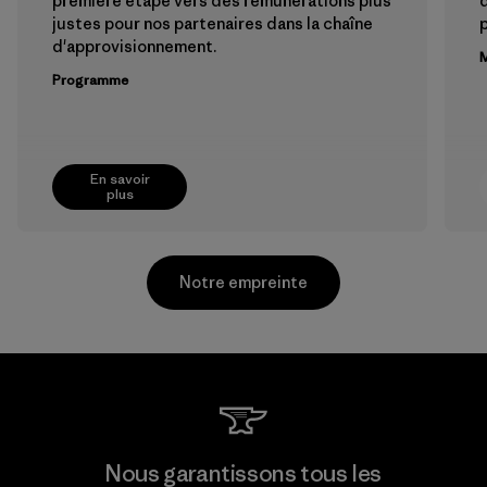
première étape vers des rémunérations plus
justes pour nos partenaires dans la chaîne
p
d'approvisionnement.
M
Programme
En savoir
plus
Notre empreinte
MAS Arya 2
Nous garantissons tous les