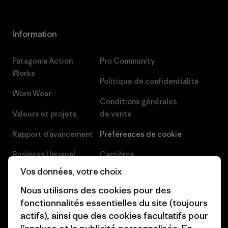
Information
Patagonia Action
Pro Community
Works
Politique de confidentialité
Worn Wear
Conditions générales
Valeurs et projets
de vente
Rapport d’avancement
Préférences de cookie
Business Unusual
Carrières
Vos données, votre choix
Objectifs climatiques
Presse et media
Nous utilisons des cookies pour des
1% For The Planet
Industry program
fonctionnalités essentielles du site (toujours
actifs), ainsi que des cookies facultatifs pour
Comment nous
Programme d’affiliation
finançons