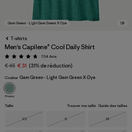
T-shirts
Men's Capilene® Cool Daily Shirt
704
Avis
Évaluation: 4.7 / 5
€ 45
€ 31
(31% de réduction)
Gem Green - Light Gem Green X-Dye
Couleur
Gem Green - Light Gem Green X-Dye
Promo
Taille
Trouver ma taille
Guide des tailles
Taille
Taille
Taille
XS
S
M
Épuisé
Épuisé
Épuisé