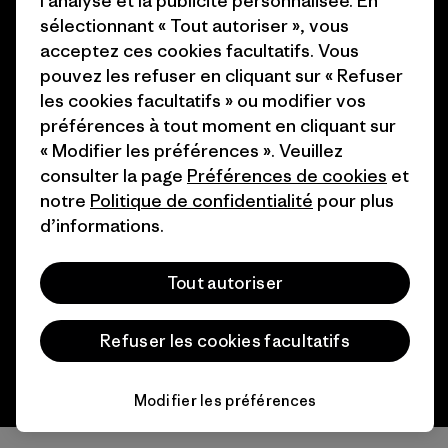
l’analyse et la publicité personnalisée. En
Patagonia Luxembourg Plan du
sélectionnant « Tout autoriser », vous
Cartes cadeaux
site
acceptez ces cookies facultatifs. Vous
pouvez les refuser en cliquant sur « Refuser
Nos magasins
les cookies facultatifs » ou modifier vos
préférences à tout moment en cliquant sur
« Modifier les préférences ». Veuillez
consulter la page
Préférences de cookies
et
notre
Politique de confidentialité
pour plus
© 2026 Patagonia, Inc. All Rights Reserved.
d’informations.
Tout autoriser
français
Refuser les cookies facultatifs
Modifier les préférences