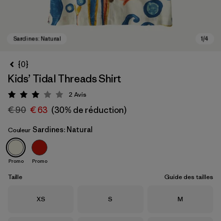
{0}
Kids’ Tidal Threads Shirt
2
Avis
Évaluation: 3 / 5
€ 90
€ 63
(30% de réduction)
Sardines: Natural
Couleur
Sardines: Natural
Promo
Promo
Taille
Guide des tailles
Taille
Taille
Taille
XS
S
M