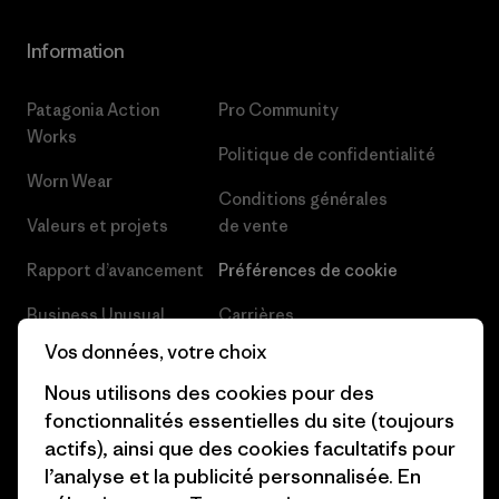
Information
Patagonia Action
Pro Community
Works
Politique de confidentialité
Worn Wear
Conditions générales
Valeurs et projets
de vente
Rapport d’avancement
Préférences de cookie
Business Unusual
Carrières
Vos données, votre choix
Objectifs climatiques
Presse et media
Nous utilisons des cookies pour des
1% For The Planet
Industry program
fonctionnalités essentielles du site (toujours
actifs), ainsi que des cookies facultatifs pour
Comment nous
Programme d’affiliation
l’analyse et la publicité personnalisée. En
finançons
Patagonia Luxembourg Plan du