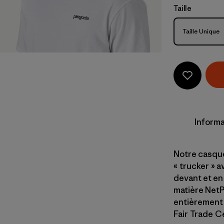
Taille
Taille
Taille Unique
Informa
Notre casque
« trucker » a
devant et en
matière NetP
entièrement 
Fair Trade Ce