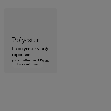
Polyester
Le polyester vierge
repousse
naturellement l'eau
En savoir plus
et est très
performant en
extérieur.
Matières