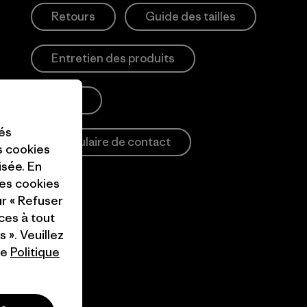
Retours
Guide des tailles
Entretien des produits
Login
tés
Formulaire de contact
es cookies
isée. En
ces cookies
ur « Refuser
ces à tout
 ». Veuillez
re
Politique