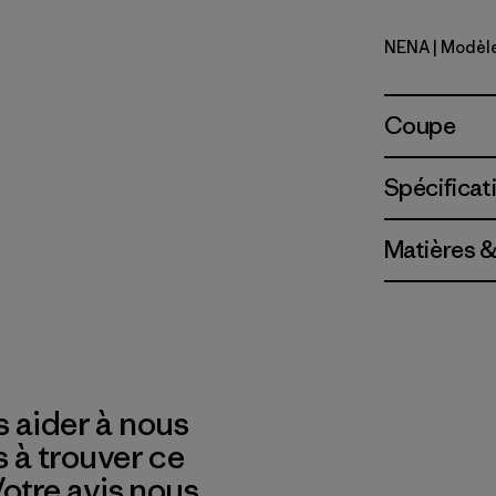
NENA
| Modèl
New Navy
Coupe
Spécificat
Matières &
 aider à nous
s à trouver ce
 Votre avis nous