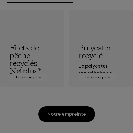
Filets de
Polyester
pêche
recyclé
recyclés
Le polyester
Netplus®
recyclé réduit
En savoir plus
En savoir plus
notre dépendance
Le matériau
aux matières
Netplus® est
dérivées du
fabriqué à 100 % à
pétrole.
partir de filets de
pêche usagés
Matières
Notre empreinte
recyclés, collectés
dans le monde
entier auprès des