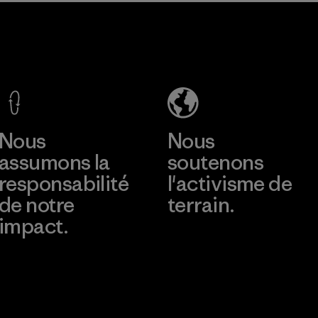
communautés de
Greentech
pêcheurs.
Headgear
Matières
Company
Limited -
Chau Duc
En savoir plus
Factory
Nous
Nous
assumons la
soutenons
responsabilité
l'activisme de
de notre
terrain.
impact.
Consulter Patagonia
Action Works
Découvrez notre
empreinte carbone