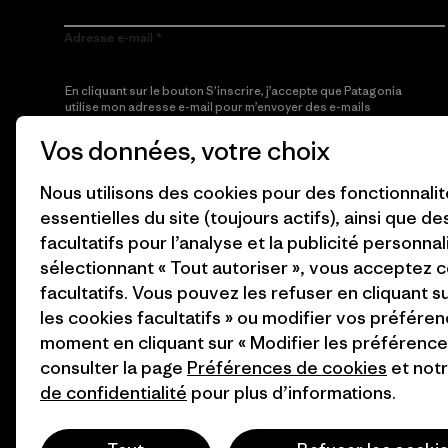
Adresse e-mail
En cliquant sur le bouton S’inscrire, j’accepte que Patagonia
utilise mon adresse e-mail pour m’envoyer des e-mails
concernant les produits, les histoires originales, la
sensibilisation à l’activisme, les informations sur les événements
Vos données, votre choix
et autres, conformément à la
Politique de confidentialité
de
Patagonia.
Nous utilisons des cookies pour des fonctionnali
essentielles du site (toujours actifs), ainsi que d
S’inscrire
facultatifs pour l’analyse et la publicité personnal
sélectionnant « Tout autoriser », vous acceptez 
facultatifs. Vous pouvez les refuser en cliquant s
les cookies facultatifs » ou modifier vos préféren
moment en cliquant sur « Modifier les préférences
consulter la page
Préférences de cookies
et not
de confidentialité
pour plus d’informations.
© 2026 Patagonia, Inc. All Rights Reserved.