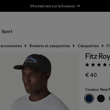
Informations sur la livraison
Sport
 accessoires
Bonnets et casquettes
Casquettes
F
Fitz Ro
Évalua
€ 40
Couleur
New 