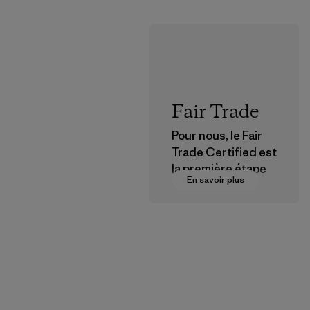
Fair Trade
Pour nous, le Fair
Trade Certified est
la première étape
En savoir plus
vers des
rémunérations plus
justes pour nos
partenaires dans la
chaîne
d'approvisionneme
nt.
Programme