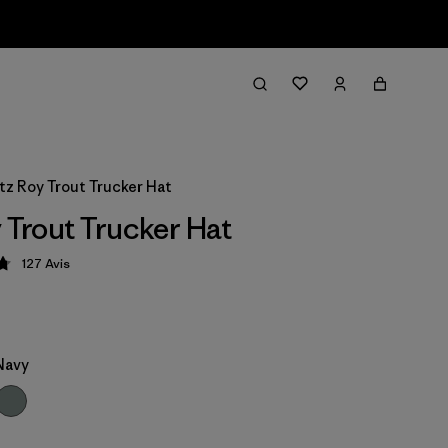
itz Roy Trout Trucker Hat
y Trout Trucker Hat
127
Avis
tion: 4.8 / 5
Navy