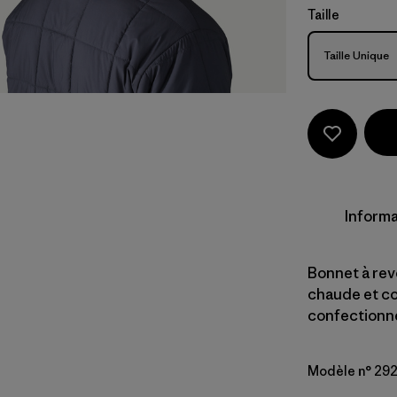
Taille
Taille
Taille Unique
Informa
Bonnet à rev
chaude et co
confectionné 
Modèle n° 29