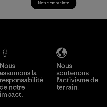
Matières
Notre empreinte
matériaux recyclés
post-
consommation.
Matières
Greentech
Headgear
Company
Limited -
Dong Nai
En savoir plus
Factory
Nous
Nous
assumons la
soutenons
responsabilité
l'activisme de
de notre
terrain.
impact.
Consulter Patagonia