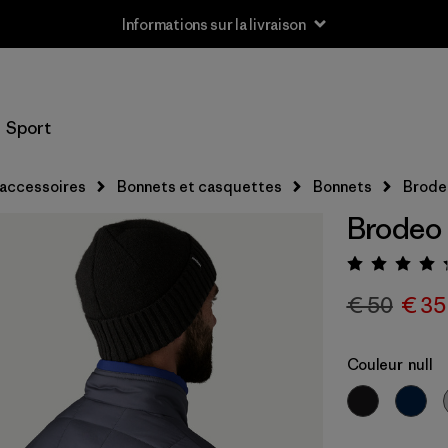
Informations sur la livraison
Sport
 accessoires
Bonnets et casquettes
Bonnets
Brode
Brodeo
Évalua
€ 50
€ 35
Couleur
null