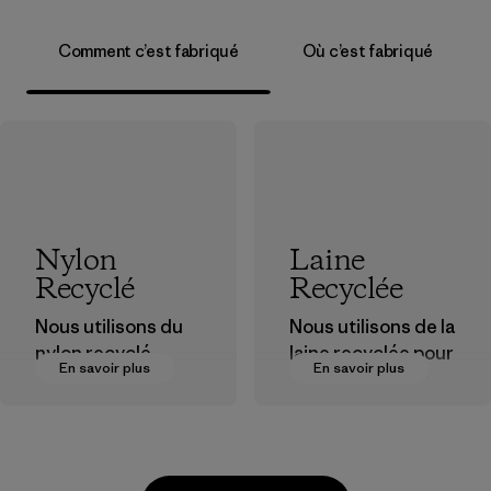
Comment c’est fabriqué
Où c’est fabriqué
Nylon
Laine
Recyclé
Recyclée
Nous utilisons du
Nous utilisons de la
nylon recyclé
laine recyclée pour
En savoir plus
En savoir plus
provenant de
allonger la durée
déchets post-
de vie de fibres
industriels, de
précieuses qui ont
rebuts des usines
déjà été produites.
de tissage et de