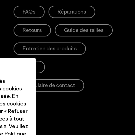
FAQs
Réparations
Retours
Guide des tailles
Entretien des produits
Login
tés
Formulaire de contact
es cookies
isée. En
ces cookies
ur « Refuser
ces à tout
 ». Veuillez
re
Politique