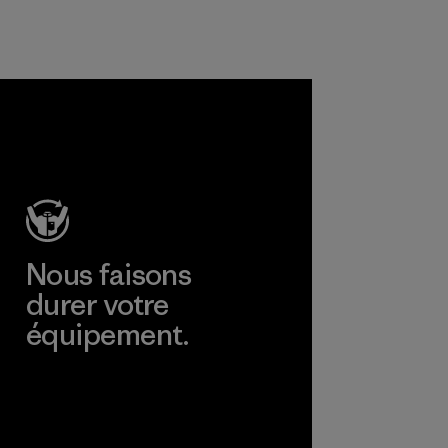
Responsible Wool
Matières
Standard et de la
laine recyclée pour
prolonger la durée
de vie de fibres
précieuses qui ont
déjà été produites.
Matières
Nous faisons
durer votre
équipement.
Consulter Worn Wear