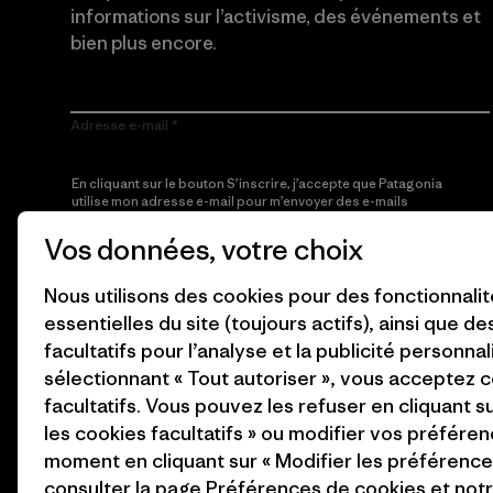
informations sur l’activisme, des événements et
bien plus encore.
Adresse e-mail
En cliquant sur le bouton S’inscrire, j’accepte que Patagonia
utilise mon adresse e-mail pour m’envoyer des e-mails
concernant les produits, les histoires originales, la
sensibilisation à l’activisme, les informations sur les événements
Vos données, votre choix
et autres, conformément à la
Politique de confidentialité
de
Patagonia.
Nous utilisons des cookies pour des fonctionnali
essentielles du site (toujours actifs), ainsi que d
S’inscrire
facultatifs pour l’analyse et la publicité personnal
sélectionnant « Tout autoriser », vous acceptez 
facultatifs. Vous pouvez les refuser en cliquant s
les cookies facultatifs » ou modifier vos préféren
moment en cliquant sur « Modifier les préférences
consulter la page
Préférences de cookies
et not