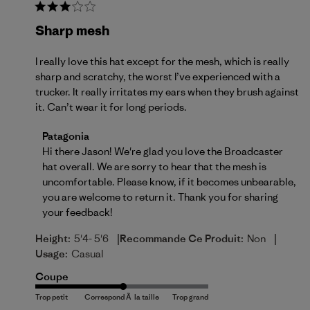
Sharp mesh
I really love this hat except for the mesh, which is really
sharp and scratchy, the worst I’ve experienced with a
trucker. It really irritates my ears when they brush against
it. Can’t wear it for long periods.
Commentaires du propriétaire du magasin sur l'exa
Patagonia
Hi there Jason! We're glad you love the Broadcaster 
hat overall. We are sorry to hear that the mesh is 
uncomfortable. Please know, if it becomes unbearable, 
you are welcome to 
return
 it. Thank you for sharing 
your feedback!
|
|
Height:
5'4- 5'6
Recommande Ce Produit:
Non
Usage:
Casual
Coupe