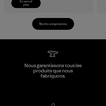
En savoir
plus
Notre empreinte
Formosa Taffeta Co., Ltd.
Nous garantissons tous les
produits que nous
Material-supplier
fabriquons.
F
Voir la Garantie Ironclad