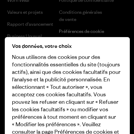
Worn Wear
Politique de confidentialité
Valeurs et projets
Conditions générales
de vente
Rapport d’avancement
Préférences de cookie
Business Unusual
Carrières
Vos données, votre choix
Objectifs climatiques
Presse et media
Nous utilisons des cookies pour des
1% For The Planet
fonctionnalités essentielles du site (toujours
Industry program
actifs), ainsi que des cookies facultatifs pour
Comment nous
l’analyse et la publicité personnalisée. En
finançons
Programme d’affiliation
sélectionnant « Tout autoriser », vous
Cartes cadeaux
Patagonia Luxembourg Plan du
acceptez ces cookies facultatifs. Vous
site
pouvez les refuser en cliquant sur « Refuser
Nos magasins
les cookies facultatifs » ou modifier vos
préférences à tout moment en cliquant sur
« Modifier les préférences ». Veuillez
consulter la page
Préférences de cookies
et