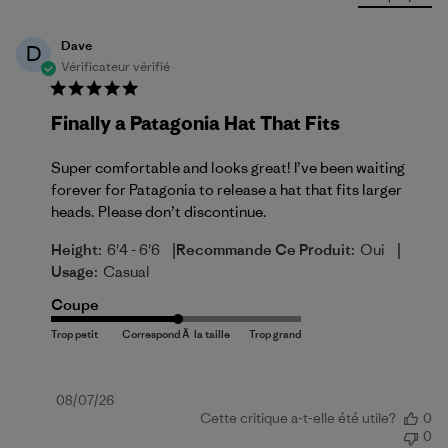
Dave
D
Vérificateur vérifié
Finally a Patagonia Hat That Fits
Super comfortable and looks great! I’ve been waiting
forever for Patagonia to release a hat that fits larger
heads. Please don’t discontinue.
|
|
Height:
6'4 - 6'6
Recommande Ce Produit:
Oui
Usage:
Casual
Coupe
Date
08/07/26
Cette critique a-t-elle été utile?
0
de
0
publication