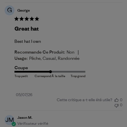
G
George
Great hat
Best hat I own
|
Recommande Ce Produit:
Non
Usage:
Pêche, Casual, Randonnée
Coupe
Date
05/07/26
Cette critique a-t-elle été utile?
0
de
0
publication
Jason M.
JM
Vérificateur vérifié