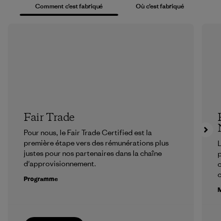
Comment c’est fabriqué
Où c’est fabriqué
Fair Trade
Pour nous, le Fair Trade Certified est la
première étape vers des rémunérations plus
L
justes pour nos partenaires dans la chaîne
p
d'approvisionnement.
c
Programme
M