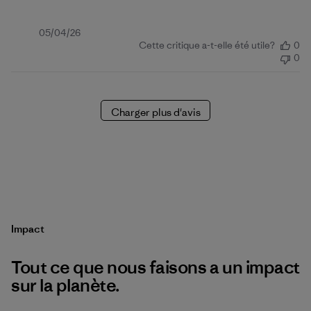
Date
05/04/26
Cette critique a-t-elle été utile?
0
de
0
publication
Charger plus d'avis
Impact
Tout ce que nous faisons a un impact
sur la planète.