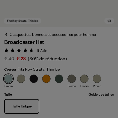
Casquettes, bonnets et accessoires pour homme
Broadcaster Hat
13
Avis
Évaluation: 4.5 / 5
€ 40
€ 28
(30% de réduction)
Fitz Roy Strata: Thin Ice
Couleur
Fitz Roy Strata: Thin Ice
Promo
Promo
Promo
Promo
Taille
Guide des tailles
Taille
Taille Unique