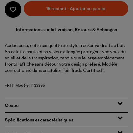
15 restant - Ajouter au panier
Informations sur la livraison, Retours & Echanges
Audacieuse, cette casquette de style trucker va droit au but.
Sa calotte haute et sa visière allongée protègent vos yeux du
soleil et de la transpiration, tandis que le large empiècement
frontal affiche sans détour votre design préféré. Modèle
confectionné dans un atelier Fair Trade Certified™.
FRTI
| Modèle n° 33395
Fitz Roy Strata: Thin Ice
Coupe
Spécifications et caractéristiques