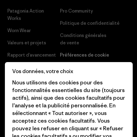
Patagonia Action
Pro Community
Works
Politique de confidentialité
Worn Wear
Conditions générales
Valeurs et projets
de vente
Rapport d’avancement
Préférences de cookie
Business Unusual
Carrières
Vos données, votre choix
Objectifs climatiques
Presse et media
Nous utilisons des cookies pour des
fonctionnalités essentielles du site (toujours
1% For The Planet
Industry program
actifs), ainsi que des cookies facultatifs pour
Comment nous
Programme d’affiliation
l’analyse et la publicité personnalisée. En
finançons
sélectionnant « Tout autoriser », vous
Patagonia Luxembourg Plan du
acceptez ces cookies facultatifs. Vous
Cartes cadeaux
site
pouvez les refuser en cliquant sur « Refuser
les cookies facultatifs » ou modifier vos
Nos magasins