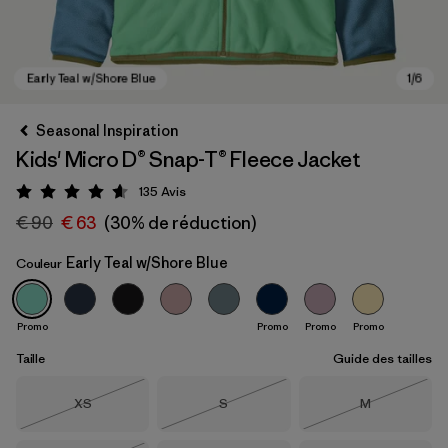
Seasonal Inspiration
Kids' Micro D® Snap-T® Fleece Jacket
135
Avis
Évaluation: 4.6 / 5
€ 90
€ 63
(30% de réduction)
Early Teal w/Shore Blue
Couleur
Early Teal w/Shore Blue
Promo
Promo
Promo
Promo
Taille
Guide des tailles
Taille
Taille
Taille
XS
S
M
Épuisé
Épuisé
Épuisé