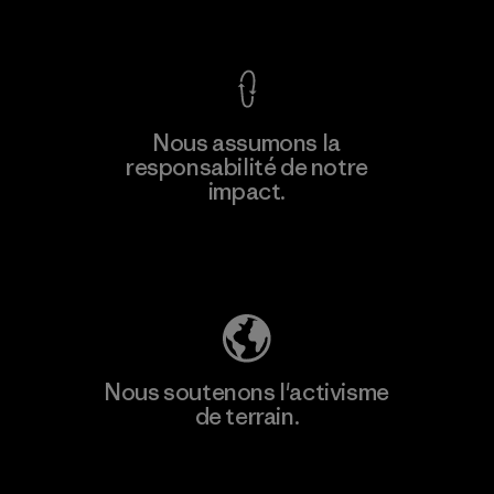
Voir la Garantie Ironclad
En savoir
Nous assumons la
plus
responsabilité de notre
impact.
Découvrez notre empreinte carbone
Nous soutenons l'activisme
de terrain.
Consulter Patagonia Action Works