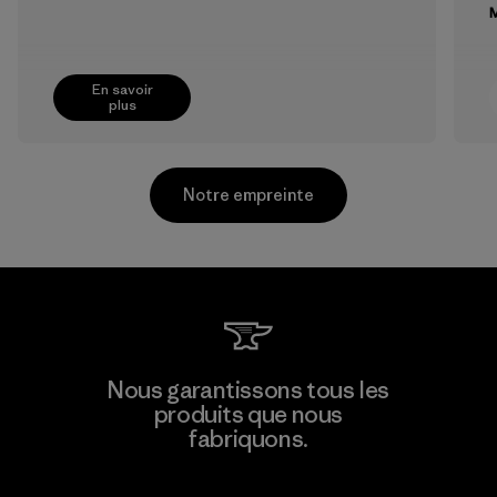
M
En savoir
plus
Notre empreinte
Supertex El Salvador
Nous garantissons tous les
produits que nous
Factory
M
fabriquons.