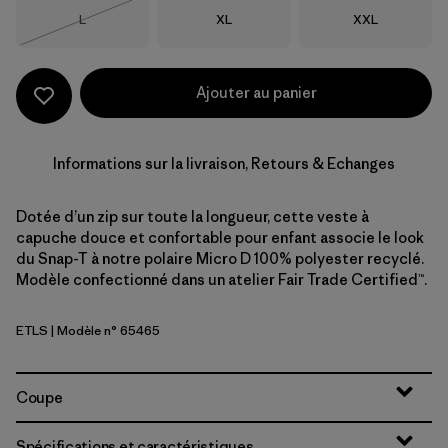
Taille
Taille
Taille
L
XL
XXL
Épuisé
Ajouter au panier
Informations sur la livraison, Retours & Echanges
Dotée d’un zip sur toute la longueur, cette veste à
capuche douce et confortable pour enfant associe le look
du Snap-T à notre polaire Micro D 100% polyester recyclé.
Modèle confectionné dans un atelier Fair Trade Certified™.
ETLS
| Modèle n° 65465
Early Teal w/Shore Blue
Coupe
Spécifications et caractéristiques