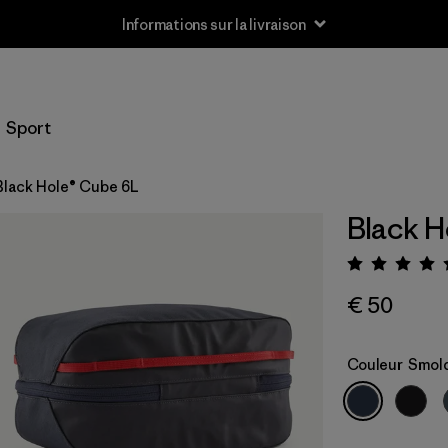
Informations sur la livraison
Sport
Black Hole® Cube 6L
Black H
Évalua
€ 50
Couleur
Smold