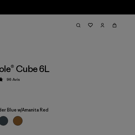
ole® Cube 6L
96
Avis
tion: 4.8 / 5
er Blue w/Amanita Red