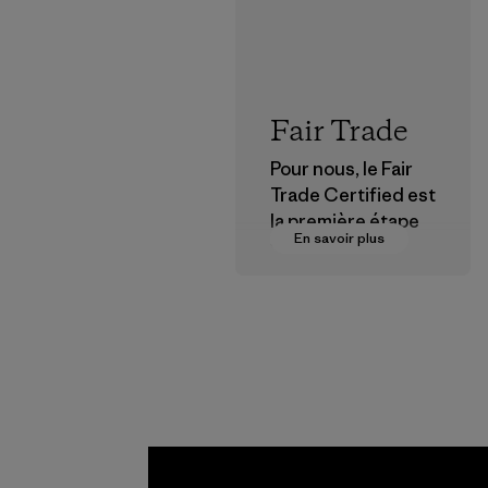
Fair Trade
Pour nous, le Fair
Trade Certified est
la première étape
En savoir plus
vers des
rémunérations plus
justes pour nos
partenaires dans la
chaîne
d'approvisionneme
nt.
Programme