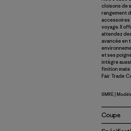
cloisons de 
rangement de
accessoires 
voyage. Il o
attendez des
avancée en t
environnemen
et ses poigné
intègre aussi
finition mat
Fair Trade Ce
SMRE
| Modèl
Smolder B
Coupe