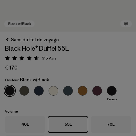
Sacs duffel de voyage
Black Hole® Duffel 55L
315
Avis
Évaluation: 4.7 / 5
€ 170
Black w/Black
Couleur
Black w/Black
Promo
Volume
40L
55L
70L