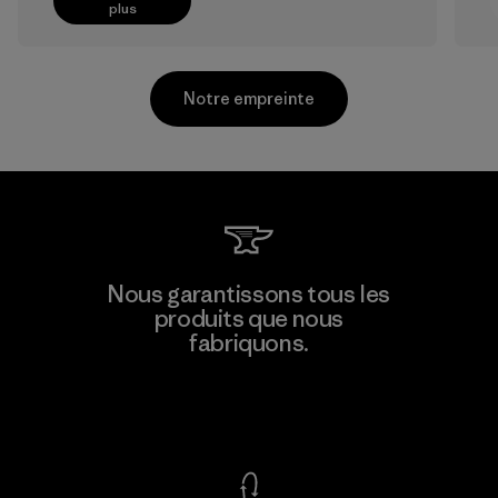
plus
Notre empreinte
Kanaan Bao Loc Co., Ltd.
Nous garantissons tous les
produits que nous
Factory
M
fabriquons.
Voir la Garantie Ironclad