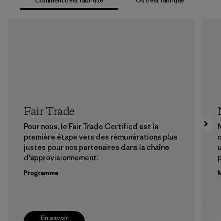
Comment c’est fabriqué
Où c’est fabriqué
Fair Trade
Pour nous, le Fair Trade Certified est la
N
première étape vers des rémunérations plus
justes pour nos partenaires dans la chaîne
u
d'approvisionnement.
Programme
M
En savoir