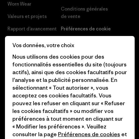
Worn Wear
Conditions générales
Valeurs et projets
de vente
Rapport d’avancement
Préférences de cookie
Business Unusual
Carrières
Vos données, votre choix
Objectifs climatiques
Presse et media
Nous utilisons des cookies pour des
fonctionnalités essentielles du site (toujours
1% For The Planet
Industry program
actifs), ainsi que des cookies facultatifs pour
Comment nous
Programme d’affiliation
l’analyse et la publicité personnalisée. En
finançons
sélectionnant « Tout autoriser », vous
Patagonia Luxembourg Plan du
acceptez ces cookies facultatifs. Vous
Cartes cadeaux
site
pouvez les refuser en cliquant sur « Refuser
les cookies facultatifs » ou modifier vos
Nos magasins
préférences à tout moment en cliquant sur
« Modifier les préférences ». Veuillez
consulter la page
Préférences de cookies
et