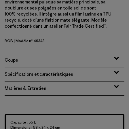
environnemental puisque sa matière principale, sa
doublure et ses poignées en toile solide sont
100% recyclées. Il intègre aussi un film laminé en TPU
recyclé, doté d’une finition mate élégante. Modèle
confectionné dans un atelier Fair Trade Certified™.
BOB
| Modèle n° 49343
Black w/Black
Coupe
Spécifications et caractéristiques
Matières & Entretien
Capacité : 55 L
Dimensions : 58 x 34 x 24 cm