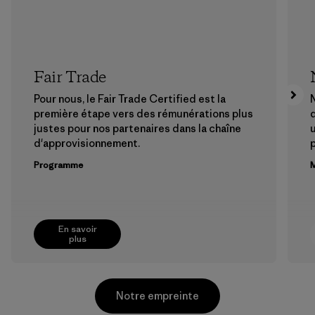
Fair Trade
Pour nous, le Fair Trade Certified est la
N
première étape vers des rémunérations plus
justes pour nos partenaires dans la chaîne
u
d'approvisionnement.
Programme
M
En savoir
plus
Notre empreinte