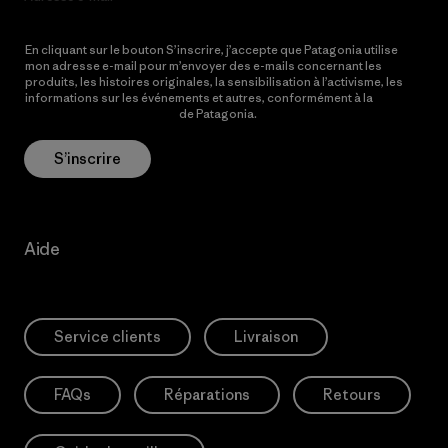
En cliquant sur le bouton S’inscrire, j’accepte que Patagonia utilise
mon adresse e-mail pour m’envoyer des e-mails concernant les
produits, les histoires originales, la sensibilisation à l’activisme, les
informations sur les événements et autres, conformément à la
Politique de confidentialité
de Patagonia.
S’inscrire
Aide
Service clients
Livraison
FAQs
Réparations
Retours