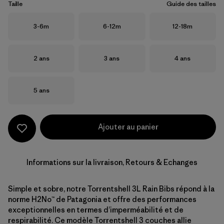
Taille
Guide des tailles
Taille
Taille
Taille
3-6m
6-12m
12-18m
Taille
Taille
Taille
2 ans
3 ans
4 ans
Taille
5 ans
Ajouter au panier
Informations sur la livraison, Retours & Echanges
Simple et sobre, notre Torrentshell 3L Rain Bibs répond à la
norme H2No™ de Patagonia et offre des performances
exceptionnelles en termes d’imperméabilité et de
respirabilité. Ce modèle Torrentshell 3 couches allie