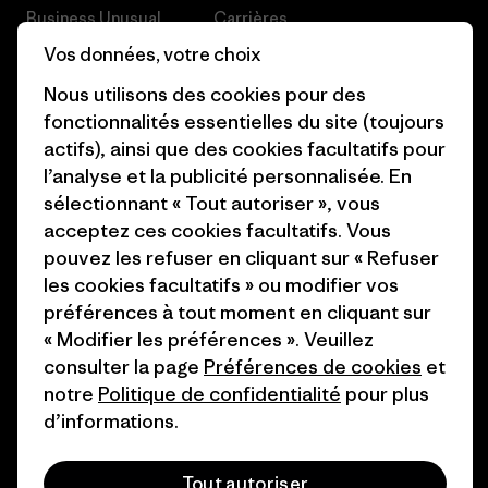
Business Unusual
Carrières
Vos données, votre choix
Objectifs climatiques
Presse et media
Nous utilisons des cookies pour des
1% For The Planet
Industry program
fonctionnalités essentielles du site (toujours
actifs), ainsi que des cookies facultatifs pour
Comment nous
Programme d’affiliation
l’analyse et la publicité personnalisée. En
finançons
Patagonia Luxembourg Plan du
sélectionnant « Tout autoriser », vous
Cartes cadeaux
site
acceptez ces cookies facultatifs. Vous
pouvez les refuser en cliquant sur « Refuser
Nos magasins
les cookies facultatifs » ou modifier vos
préférences à tout moment en cliquant sur
« Modifier les préférences ». Veuillez
consulter la page
Préférences de cookies
et
notre
Politique de confidentialité
pour plus
© 2026 Patagonia, Inc. All Rights Reserved.
d’informations.
Tout autoriser