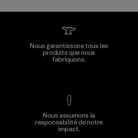
Toray International, Inc.
Nous garantissons tous les
produits que nous
Material-supplier
F
fabriquons.
Voir la Garantie Ironclad
En savoir
Nous assumons la
plus
responsabilité de notre
impact.