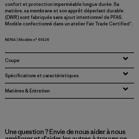
confort et protection imperméable longue durée. Sa
matière, sa membrane et son apprêt déperlant durable
(DWR) sont fabriqués sans ajout intentionnel de PFAS.
Modèle confectionné dans un atelier Fair Trade Certified™.
NENA
| Modèle n° 61426
New Navy
Coupe
Spécifications et caractéristiques
Matières & Entretien
Une question ? Envie de nous aider à nous
améliorer et d’aider les autres à trouver ce