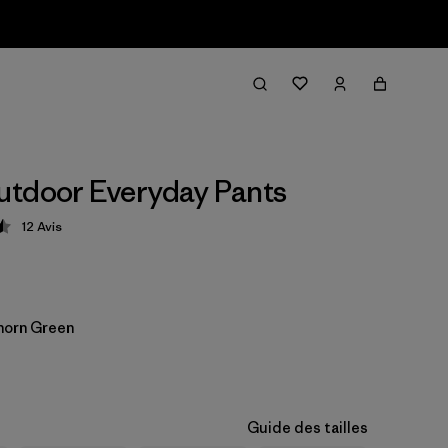
tdoor Everyday Pants
12
Avis
tion: 4.5 / 5
horn Green
Guide des tailles