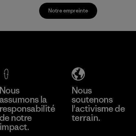
de tissage et de
Matières
Notre empreinte
matériaux recyclés
post-
consommation.
Matières
Hirdaramani
Toray
Industries
International
(Pvt) Ltd. -
, Inc.
Kuruwita
Material-supplier
En savoir plus
En savoir plus
Factory
Nous
Nous
assumons la
soutenons
responsabilité
l'activisme de
de notre
terrain.
impact.