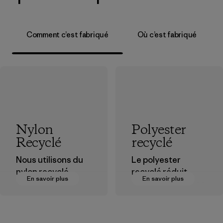
Comment c’est fabriqué
Où c’est fabriqué
Nylon
Polyester
Recyclé
recyclé
Nous utilisons du
Le polyester
nylon recyclé
recyclé réduit
En savoir plus
En savoir plus
provenant de
notre dépendance
déchets post-
aux matières
industriels, de
dérivées du
rebuts des usines
pétrole.