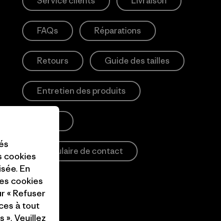
Service clients
Livraison
FAQs
Réparations
Retours
Guide des tailles
Entretien des produits
Login
tés
Formulaire de contact
es cookies
isée. En
ces cookies
ur « Refuser
ces à tout
 ». Veuillez