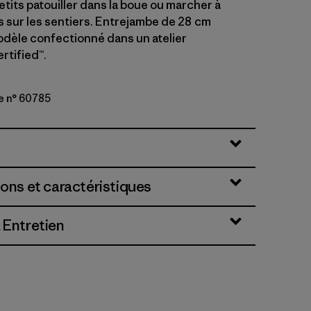
etits patouiller dans la boue ou marcher à
s sur les sentiers. Entrejambe de 28 cm
Modèle confectionné dans un atelier
rtified™.
e n° 60785
Green
ions et caractéristiques
 Entretien