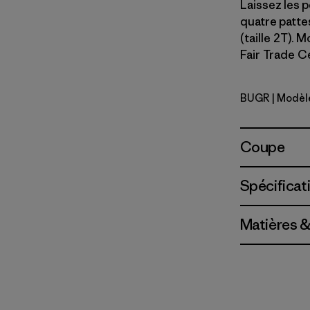
Laissez les p
quatre patte
(taille 2T). 
Fair Trade Ce
BUGR
| Modèl
Buckhorn 
Coupe
Spécificat
Matières &