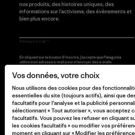
nos produits, des histoires uniques, des
informations sur l’activisme, des événements et
bien plus encore.
Adresse e-mail
En cliquant sur le bouton S’inscrire, j’accepte que Patagonia
utilise mon adresse e-mail pour m’envoyer des e-mails
concernant les produits, les histoires originales, la
sensibilisation à l’activisme, les informations sur les événements
Vos données, votre choix
et autres, conformément à la
Politique de confidentialité
de
Patagonia.
Nous utilisons des cookies pour des fonctionnali
essentielles du site (toujours actifs), ainsi que d
S’inscrire
facultatifs pour l’analyse et la publicité personnal
sélectionnant « Tout autoriser », vous acceptez 
facultatifs. Vous pouvez les refuser en cliquant s
les cookies facultatifs » ou modifier vos préféren
moment en cliquant sur « Modifier les préférences