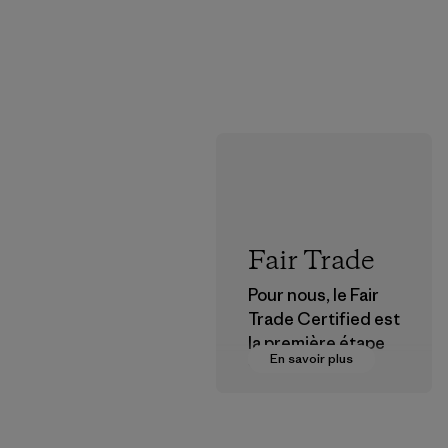
Fair Trade
Pour nous, le Fair
Trade Certified est
la première étape
En savoir plus
vers des
rémunérations plus
justes pour nos
partenaires dans la