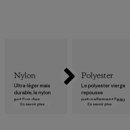
Nylon
Polyester
Ultra-léger mais
Le polyester vierge
durable, le nylon
repousse
est l'un des
naturellement l'eau
En savoir plus
En savoir plus
matériaux les plus
et est très
résistants que
performant en
nous utilisons dans
extérieur.
nos vêtements et
Matières