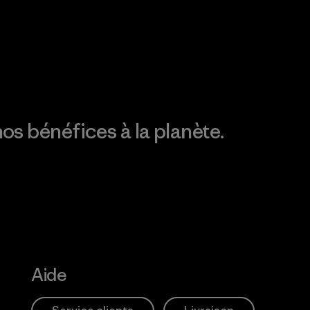
Consulter Patagonia
Action Works
Découvrez notre
empreinte carbone
os bénéfices à la planète.
Aide