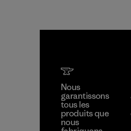
chaîne
d'approvisionneme
nt.
Programme
Nous
garantissons
tous les
produits que
nous
fabriquons.