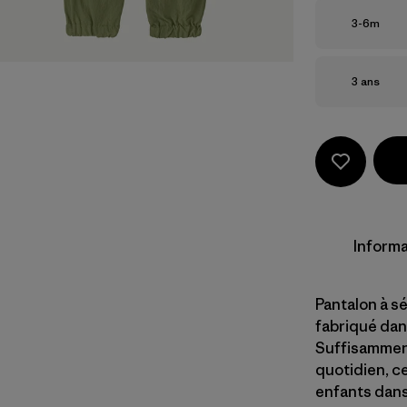
Taille
3-6m
Taille
3 ans
Informa
Pantalon à s
fabriqué dan
Suffisamment
quotidien, c
enfants dans