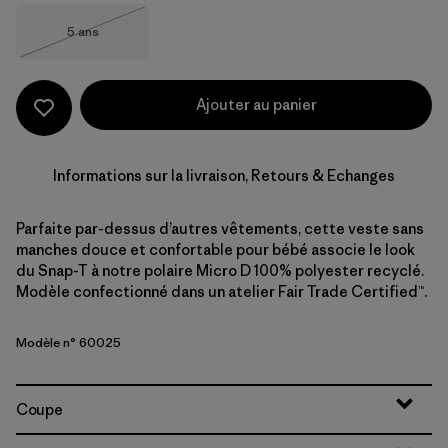
Taille
5 ans
Épuisé
Ajouter au panier
Informations sur la livraison, Retours & Echanges
Parfaite par-dessus d’autres vêtements, cette veste sans
manches douce et confortable pour bébé associe le look
du Snap-T à notre polaire Micro D 100% polyester recyclé.
Modèle confectionné dans un atelier Fair Trade Certified™.
Modèle n° 60025
Coupe