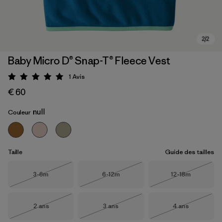
Baby Micro D® Snap-T® Fleece Vest
1
Avis
Évaluation: 5 / 5
€ 60
null
Couleur
Taille
Guide des tailles
Taille
Taille
Taille
3-6m
6-12m
12-18m
Épuisé
Épuisé
Épuisé
Taille
Taille
Taille
2 ans
3 ans
4 ans
Épuisé
Épuisé
Épuisé