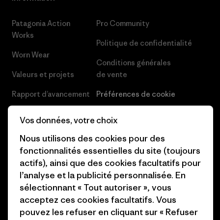
Patagonia Action
Pro Community
Works
Politique de confidentialité
Worn Wear
Conditions générales
Valeurs et projets
de vente
Rapport d’avancement
Préférences de cookie
Business Unusual
Carrières
Vos données, votre choix
Objectifs climatiques
Presse et media
Nous utilisons des cookies pour des
fonctionnalités essentielles du site (toujours
1% For The Planet
Industry program
actifs), ainsi que des cookies facultatifs pour
Comment nous
Programme d’affiliation
l’analyse et la publicité personnalisée. En
finançons
sélectionnant « Tout autoriser », vous
Patagonia Luxembourg Plan du
acceptez ces cookies facultatifs. Vous
Cartes cadeaux
site
pouvez les refuser en cliquant sur « Refuser