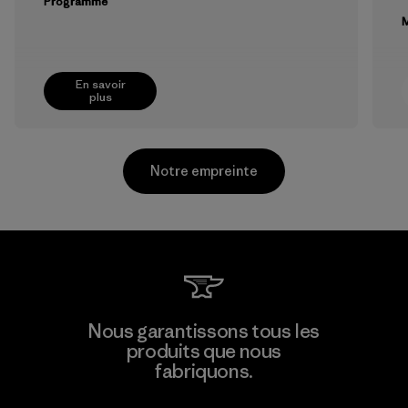
Programme
M
En savoir
plus
Notre empreinte
Supertex El Salvador
Nous garantissons tous les
produits que nous
Factory
M
fabriquons.