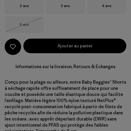
Taille
Taille
Taille
2 ans
3 ans
4 ans
Taille
5 ans
Épuisé
Ajouter au panier
Informations sur la livraison, Retours & Echanges
Conçu pour la plage ou ailleurs, notre Baby Baggies™ Shorts
à séchage rapide offre suffisamment de place pour une
couche et possède une taille élastique douce qui facilite
l’enfilage. Matière légère 100% nylon texturé NetPlus®
recyclé post-consommation fabriqué à partir de filets de
pêche recyclés afin de réduire la pollution plastique dans
les océans ; avec apprêt déperlant durable (DWR) sans
ajout intentionnel de PFAS qui protège des faibles