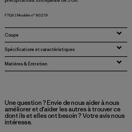
précipitations. Entrejambe de 5 cm.
FTQV
| Modèle n° 60279
Fruity Times: Quiet Violet
Coupe
Spécifications et caractéristiques
Matières & Entretien
Une question ? Envie de nous aider à nous
améliorer et d’aider les autres à trouver ce
dont ils et elles ont besoin ? Votre avis nous
intéresse.