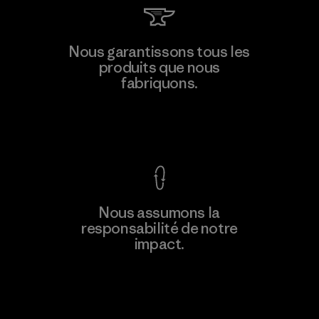
Viet Tien Garment JSC
Nous garantissons tous les
produits que nous
Factory
M
fabriquons.
Voir la Garantie Ironclad
En savoir
Nous assumons la
plus
responsabilité de notre
impact.
Découvrez notre empreinte carbone