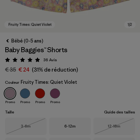
Bébé (0-5 ans)
Baby Baggies™ Shorts
36
Avis
Évaluation: 4.9 / 5
€ 35
€ 24
(31% de réduction)
Fruity Times: Quiet Violet
Couleur
Fruity Times: Quiet Violet
Promo
Promo
Promo
Promo
Taille
Guide des tailles
Taille
Taille
Taille
3-6m
6-12m
12-18m
Épuisé
Épuisé