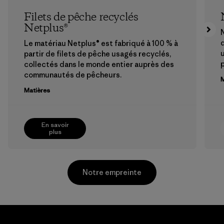
Filets de pêche recyclés
Netplus®
N
Le matériau Netplus® est fabriqué à 100 % à
u
partir de filets de pêche usagés recyclés,
collectés dans le monde entier auprès des
communautés de pêcheurs.
M
Matières
En savoir
plus
Notre empreinte