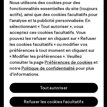
Nous utilisons des cookies pour des
1% For The Planet
Industry program
fonctionnalités essentielles du site (toujours
actifs), ainsi que des cookies facultatifs pour
Comment nous
Programme d’affiliation
l’analyse et la publicité personnalisée. En
finançons
Patagonia Luxembourg Plan du
sélectionnant « Tout autoriser », vous
Cartes cadeaux
site
acceptez ces cookies facultatifs. Vous
pouvez les refuser en cliquant sur « Refuser
Nos magasins
les cookies facultatifs » ou modifier vos
préférences à tout moment en cliquant sur
« Modifier les préférences ». Veuillez
consulter la page
Préférences de cookies
et
notre
Politique de confidentialité
pour plus
© 2026 Patagonia, Inc. All Rights Reserved.
d’informations.
Tout autoriser
français
Refuser les cookies facultatifs