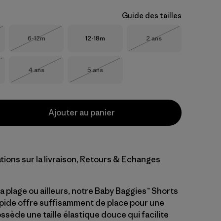
Guide des tailles
Taille
Taille
Taille
6-12m
12-18m
2 ans
Épuisé
Épuisé
Taille
Taille
4 ans
5 ans
Épuisé
Épuisé
Ajouter au panier
tions sur la livraison, Retours & Echanges
a plage ou ailleurs, notre Baby Baggies™ Shorts
pide offre suffisamment de place pour une
sède une taille élastique douce qui facilite