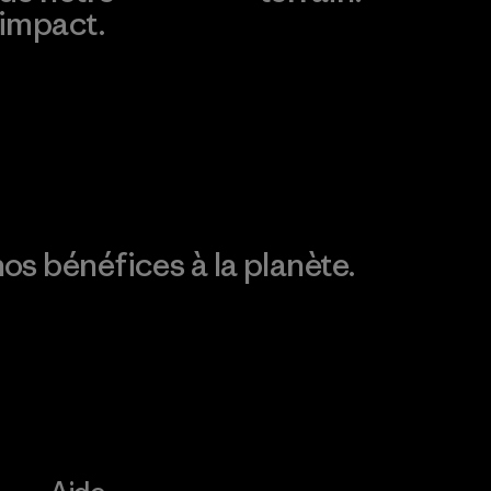
impact.
Consulter Patagonia
Action Works
Découvrez notre
empreinte carbone
os bénéfices à la planète.