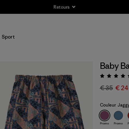
Retours
Sport
Baby Ba
Évalua
€ 35
€ 24
Couleur
Jaggy
Promo
Promo