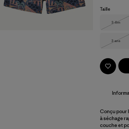
Taille
Taille
3-6m
Épuisé
Taille
3 ans
Épuisé
Informa
Conçu pour l
à séchage ra
couche et pos