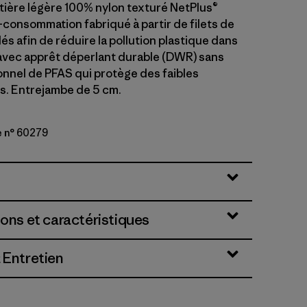
atière légère 100% nylon texturé NetPlus®
-consommation fabriqué à partir de filets de
s afin de réduire la pollution plastique dans
 avec apprêt déperlant durable (DWR) sans
ionnel de PFAS qui protège des faibles
ns. Entrejambe de 5 cm.
e n° 60279
ded Magenta
ions et caractéristiques
 Entretien