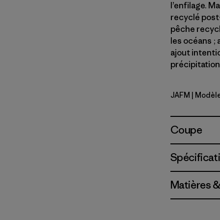
l’enfilage. M
recyclé post
pêche recyclé
les océans ;
ajout intent
précipitatio
JAFM
| Modèl
Jaggy: Fa
Coupe
Spécificat
Matières &