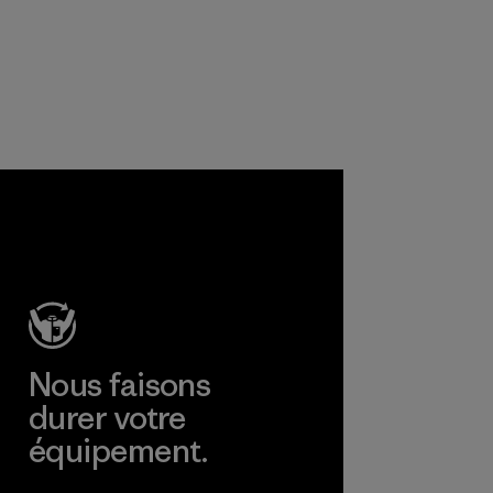
certifier que les
produits
chimiques, les
procédés, les
matières et les
produits sont sûrs
pour
l'environnement,
les ouvriers et les
consommateurs.
Programme
Nous faisons
durer votre
équipement.