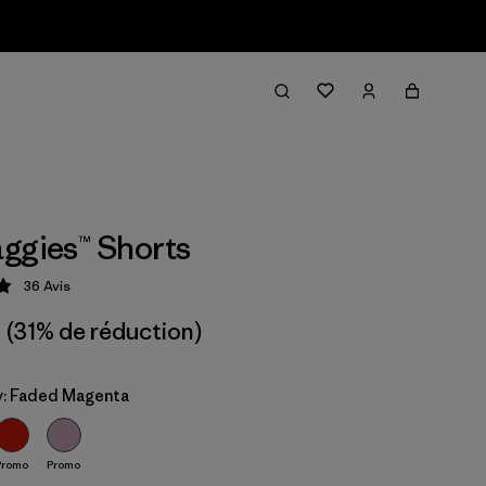
ggies™ Shorts
36
Avis
tion: 4.9 / 5
(31% de réduction)
: Faded Magenta
Promo
Promo