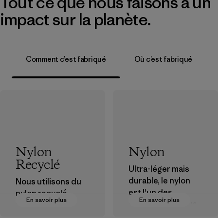
Tout ce que nous faisons a un
impact sur la planète.
Comment c’est fabriqué
Où c’est fabriqué
Nylon
Nylon
Recyclé
Ultra-léger mais
durable, le nylon
Nous utilisons du
est l'un des
nylon recyclé
En savoir plus
En savoir plus
matériaux les plus
provenant de
résistants que
déchets post-