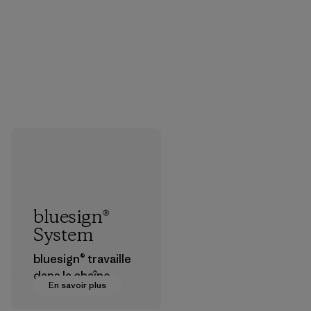
bluesign®
System
bluesign® travaille
dans la chaîne
En savoir plus
d’approvisionneme
nt textile pour