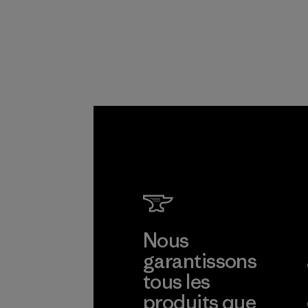
Netplus® est
fabriqué à 100 % à
partir de filets de
pêche usagés
recyclés, collectés
dans le monde
entier auprès des
communautés de
pêcheurs.
Matières
Nous
garantissons
tous les
produits que