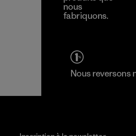
nous
fabriquons.
Voir la Garantie Ironclad
Nous reversons n
Lire notre engagement