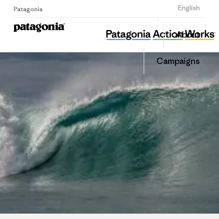
Sign Up
English
Patagonia
성남환경운동연합
Share
About
this
Home
Share
Grante
on
Campaigns
Linked