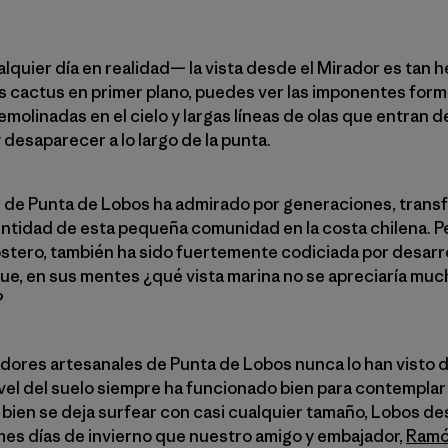
lquier día en realidad— la vista desde el Mirador es tan
los cactus en primer plano, puedes ver las imponentes for
molinadas en el cielo y largas líneas de olas que entran d
desaparecer a lo largo de la punta.
te de Punta de Lobos ha admirado por generaciones, tran
 identidad de esta pequeña comunidad en la costa chilena. 
ostero, también ha sido fuertemente codiciada por desarro
que, en sus mentes ¿qué vista marina no se apreciaría mu
?
adores artesanales de Punta de Lobos nunca lo han visto 
vel del suelo siempre ha funcionado bien para contemplar
 bien se deja surfear con casi cualquier tamaño, Lobos de
mes días de invierno que nuestro amigo y embajador,
Ramó