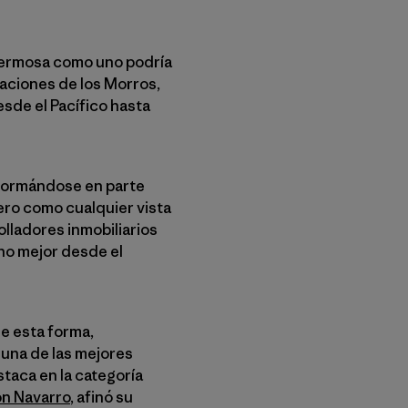
 hermosa como uno podría
maciones de los Morros,
esde el Pacífico hasta
sformándose en parte
Pero como cualquier vista
lladores inmobiliarios
cho mejor desde el
de esta forma,
 una de las mejores
staca en la categoría
n Navarro
, afinó su