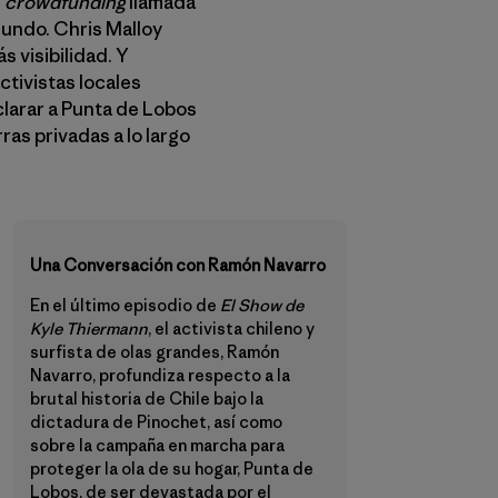
e
crowdfunding
llamada
undo. Chris Malloy
s visibilidad. Y
ctivistas locales
clarar a Punta de Lobos
ras privadas a lo largo
Una Conversación con Ramón Navarro
En el último episodio de
El Show de
Kyle Thiermann
, el activista chileno y
surfista de olas grandes, Ramón
Navarro, profundiza respecto a la
brutal historia de Chile bajo la
dictadura de Pinochet, así como
sobre la campaña en marcha para
proteger la ola de su hogar, Punta de
Lobos, de ser devastada por el