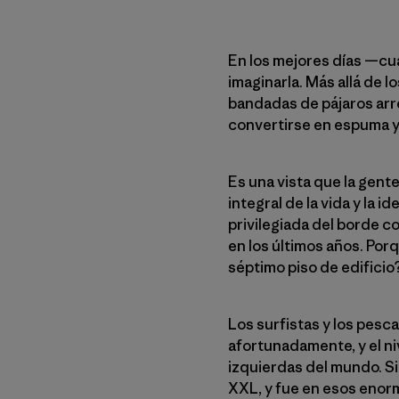
En los mejores días —cua
imaginarla. Más allá de 
bandadas de pájaros arre
convertirse en espuma y 
Es una vista que la gen
integral de la vida y la
privilegiada del borde c
en los últimos años. Por
séptimo piso de edificio
Los surfistas y los pesc
afortunadamente, y el ni
izquierdas del mundo. Si
XXL, y fue en esos enor