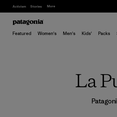
More
Activism
Stories
Featured
Women's
Men's
Kids'
Packs
La Pu
Patagoni