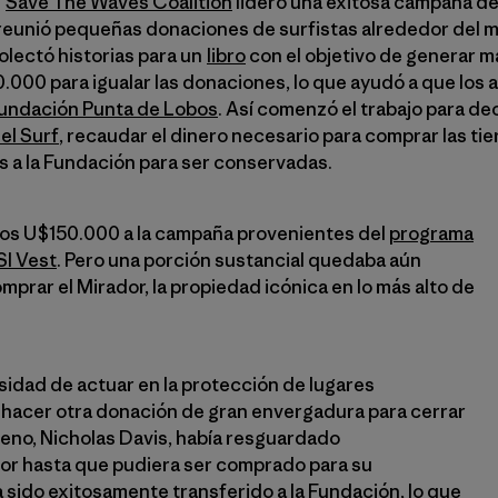
.
Save The Waves Coalition
lideró una exitosa campaña d
reunió pequeñas donaciones de surfistas alrededor del m
olectó historias para un
libro
con el objetivo de generar má
000 para igualar las donaciones, lo que ayudó a que los a
undación Punta de Lobos
. Así comenzó el trabajo para de
el Surf
, recaudar el dinero necesario para comprar las tier
as a la Fundación para ser conservadas.
os U$150.000 a la campaña provenientes del
programa
SI Vest
. Pero una porción sustancial quedaba aún
prar el Mirador, la propiedad icónica en lo más alto de
idad de actuar en la protección de lugares
hacer otra donación de gran envergadura para cerrar
ileno, Nicholas Davis, había resguardado
or hasta que pudiera ser comprado para su
 sido exitosamente transferido a la Fundación, lo que