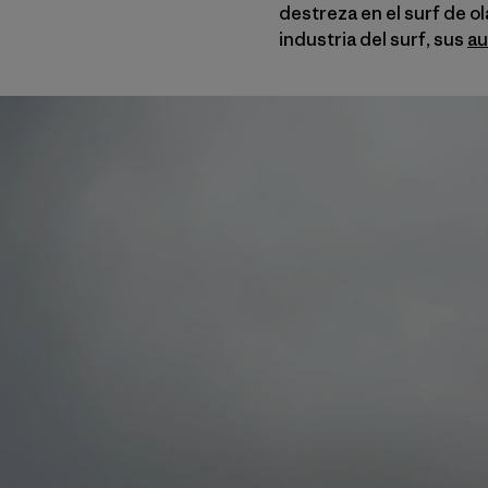
destreza en el surf de o
industria del surf, sus
au