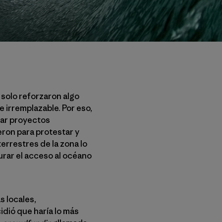
 solo reforzaron algo
 irremplazable. Por eso,
lar proyectos
eron para protestar y
errestres de la zona lo
urar el acceso al océano
s locales,
dió que haría lo más