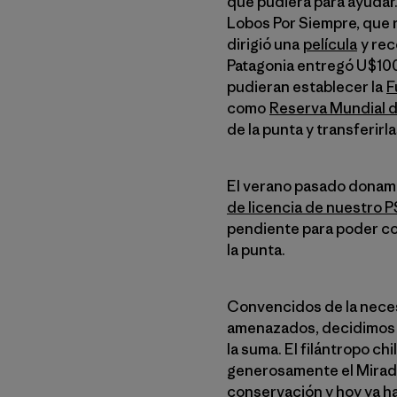
que pudiera para ayudar
Lobos Por Siempre, que 
dirigió una
película
y rec
Patagonia entregó U$100.
pudieran establecer la
F
como
Reserva Mundial d
de la punta y transferirl
El verano pasado donam
de licencia de nuestro P
pendiente para poder com
la punta.
Convencidos de la neces
amenazados, decidimos 
la suma. El filántropo ch
generosamente el Mirad
conservación y hoy ya ha