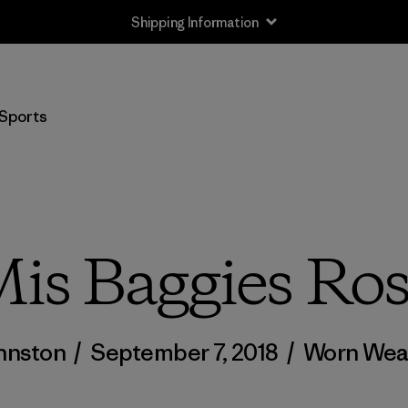
Returns Information
Sports
is Baggies Ro
hnston
/
September 7, 2018
/
Worn Wea