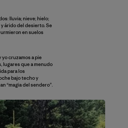
: lluvia; nieve; hielo;
y árido del desierto. Se
 Durmieron en suelos
y yo cruzamos a pie
s, lugares que a menudo
ida para los
oche bajo techo y
man “magia del sendero”.