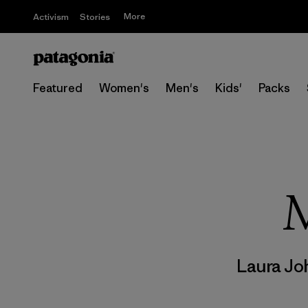
More
Activism
Stories
Featured
Women's
Men's
Kids'
Packs
M
Laura Jo