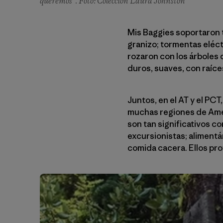
queremos”. Foto: Colección Laura Johnston
Mis Baggies soportaron t
granizo; tormentas eléct
rozaron con los árboles 
duros, suaves, con raíce
Juntos, en el AT y el PCT
muchas regiones de Amér
son tan significativos co
excursionistas; alimentá
comida cacera. Ellos pro