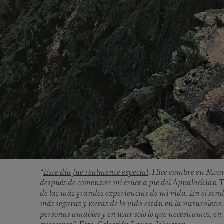
“
Este día fue realmente especial
. Hice cumbre en Mou
después de comenzar mi cruce a pie del Appalachian T
de las más grandes experiencias de mi vida. En el sende
más seguras y puras de la vida están en la naturaleza
personas amables y en usar solo lo que necesitamos, en 