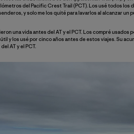
ilómetros del Pacific Crest Trail (PCT). Los usé todos los d
enderos, y solo me los quité para lavarlos al alcanzar un p
ieron una vida antes del AT y el PCT. Los compré usados 
útil y los usé por cinco años antes de estos viajes. Su ac
 del AT y el PCT.