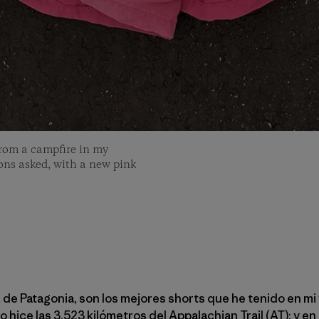
from a campfire in my
ions asked, with a new pink
 de Patagonia, son los mejores shorts que he tenido en mi v
hice las 3.523 kilómetros del Appalachian Trail (AT); y en 