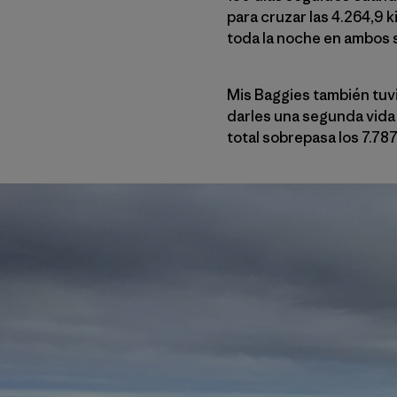
para cruzar las 4.264,9 k
toda la noche en ambos s
Mis Baggies también tuv
darles una segunda vida 
total sobrepasa los 7.787