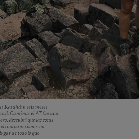
nt Katahdin seis meses
rail. Caminar el AT fue una
ro, descubrí que las cosas
, el compañerismo con
lugar de todo lo que