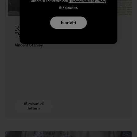
ancora in conformità con
l'Informativa sulla privacy
di Patagonia.
Iscriviti
Remembering Patagonia Sales Rep
Paul Marsh
Vincent Stanley
15 minuti di
lettura