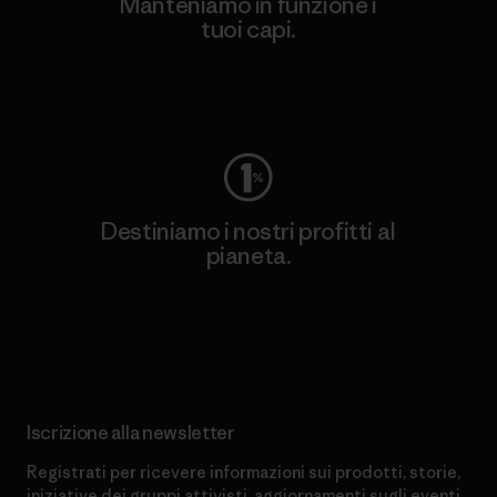
Manteniamo in funzione i
tuoi capi.
Worn Wear
Destiniamo i nostri profitti al
pianeta.
Scopri di più sul nostro impegno
Iscrizione alla newsletter
Registrati per ricevere informazioni sui prodotti, storie,
iniziative dei gruppi attivisti, aggiornamenti sugli eventi