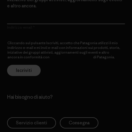
e altro ancora.
Indirizzo email
Cliccando sul pulsante Iscriviti, accetto che Patagonia utilizzi il mio
indirizzo e-mail e mi invii e-mail con informazioni sui prodotti, storie,
iniziative dei gruppi attivisti, aggiornamenti sugli eventi e altro
ancora in conformità con
l’Informativa sulla privacy
di Patagonia.
Iscriviti
Hai bisogno di aiuto?
Servizio clienti
Consegna