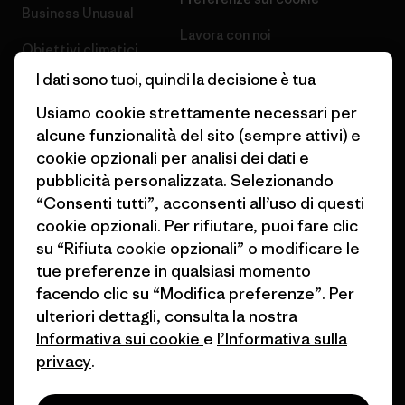
Business Unusual
Lavora con noi
Obiettivi climatici
Stampa e media
I dati sono tuoi, quindi la decisione è tua
1% For The Planet
Industry program
Usiamo cookie strettamente necessari per
Come finanziamo
alcune funzionalità del sito (sempre attivi) e
Programma di affiliazione
cookie opzionali per analisi dei dati e
Buoni regalo
pubblicità personalizzata. Selezionando
Patagonia Italia Mappa del sito
Trova un negozio
“Consenti tutti”, acconsenti all’uso di questi
cookie opzionali. Per rifiutare, puoi fare clic
su “Rifiuta cookie opzionali” o modificare le
tue preferenze in qualsiasi momento
facendo clic su “Modifica preferenze”. Per
© 2026 Patagonia, Inc. All Rights Reserved.
ulteriori dettagli, consulta la nostra
Informativa sui cookie
e
l’Informativa sulla
privacy
.
italiano