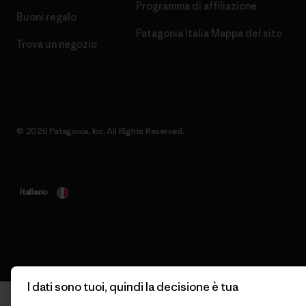
Programma di affiliazione
Buoni regalo
Patagonia Italia Mappa del sito
Trova un negozio
© 2026 Patagonia, Inc. All Rights Reserved.
italiano
I dati sono tuoi, quindi la decisione è tua