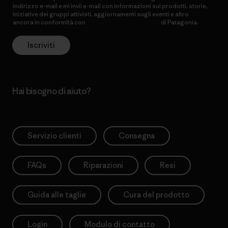
indirizzo e-mail e mi invii e-mail con informazioni sui prodotti, storie,
iniziative dei gruppi attivisti, aggiornamenti sugli eventi e altro
ancora in conformità con
l’Informativa sulla privacy
di Patagonia.
Iscriviti
Hai bisogno di aiuto?
Servizio clienti
Consegna
FAQs
Riparazioni
Resi
Guida alle taglie
Cura del prodotto
Login
Modulo di contatto