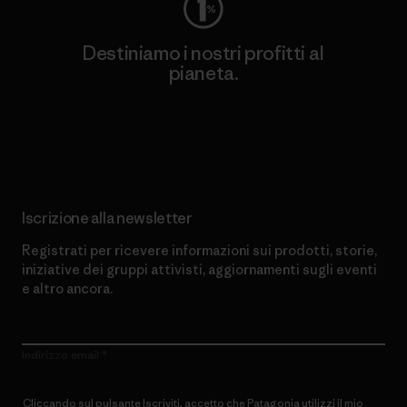
Destiniamo i nostri profitti al
pianeta.
Scopri di più sul nostro impegno
Iscrizione alla newsletter
Registrati per ricevere informazioni sui prodotti, storie,
iniziative dei gruppi attivisti, aggiornamenti sugli eventi
e altro ancora.
Indirizzo email
Cliccando sul pulsante Iscriviti, accetto che Patagonia utilizzi il mio