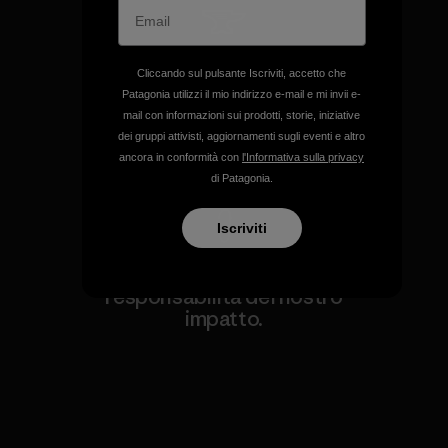
Garantiamo ogni prodotto
Cliccando sul pulsante Iscriviti, accetto che
realizzato.
Patagonia utilizzi il mio indirizzo e-mail e mi invii e-
mail con informazioni sui prodotti, storie, iniziative
dei gruppi attivisti, aggiornamenti sugli eventi e altro
Garanzia Corazzata
ancora in conformità con
l'Informativa sulla privacy
di Patagonia.
Iscriviti
Ci assumiamo la
responsabilità del nostro
impatto.
Scopri di più sulla nostra impronta
ecologica