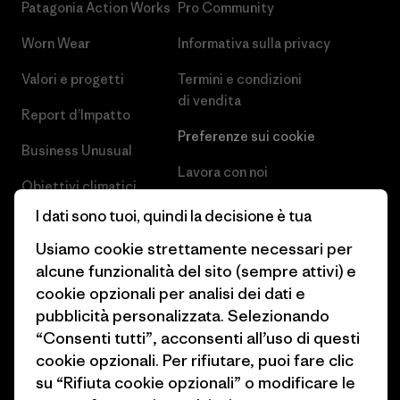
Patagonia Action Works
Pro Community
Worn Wear
Informativa sulla privacy
Valori e progetti
Termini e condizioni
di vendita
Report d’Impatto
Preferenze sui cookie
Business Unusual
Lavora con noi
Obiettivi climatici
Stampa e media
I dati sono tuoi, quindi la decisione è tua
1% For The Planet
Industry program
Usiamo cookie strettamente necessari per
Come finanziamo
alcune funzionalità del sito (sempre attivi) e
Programma di affiliazione
cookie opzionali per analisi dei dati e
Buoni regalo
pubblicità personalizzata. Selezionando
Patagonia Italia Mappa del sito
Trova un negozio
“Consenti tutti”, acconsenti all’uso di questi
cookie opzionali. Per rifiutare, puoi fare clic
su “Rifiuta cookie opzionali” o modificare le