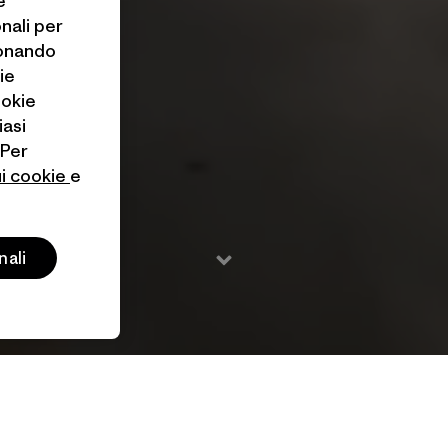
e
onali per
ionando
ie
ookie
iasi
 Per
ui cookie
e
nali