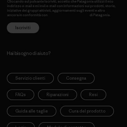
Cliccando sul pulsante Iscriviti, accetto che Patagonia utilizzi il mio
indirizzo e-mail e mi invii e-mail con informazioni sui prodotti, storie,
iniziative dei gruppi attivisti, aggiornamenti sugli eventi e altro
ancora in conformità con
l’Informativa sulla privacy
di Patagonia.
Iscriviti
Hai bisogno di aiuto?
Servizio clienti
Consegna
FAQs
Riparazioni
Resi
Guida alle taglie
Cura del prodotto