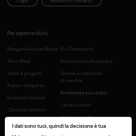
Login
Modulo di contatto
Per saperne di più
Patagonia Action Works
Pro Community
Worn Wear
Informativa sulla privacy
Valori e progetti
Termini e condizioni
di vendita
Report d’Impatto
Preferenze sui cookie
Business Unusual
Lavora con noi
Obiettivi climatici
Stampa e media
1% For The Planet
I dati sono tuoi, quindi la decisione è tua
Industry program
Come finanziamo