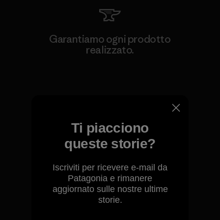
Garantiamo ogni prodotto
realizzato.
Garanzia Corazzata
Ti piacciono
Ci assumiamo la
queste storie?
responsabilità del nostro
impatto.
Iscriviti per ricevere e-mail da
Patagonia e rimanere
aggiornato sulle nostre ultime
Scopri di più sulla nostra impronta
storie.
ecologica