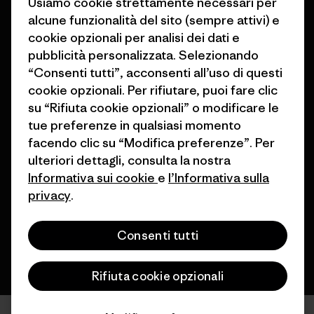
Usiamo cookie strettamente necessari per
Programma di affiliazione
alcune funzionalità del sito (sempre attivi) e
Buoni regalo
cookie opzionali per analisi dei dati e
Patagonia Italia Mappa del sito
Trova un negozio
pubblicità personalizzata. Selezionando
“Consenti tutti”, acconsenti all’uso di questi
cookie opzionali. Per rifiutare, puoi fare clic
su “Rifiuta cookie opzionali” o modificare le
tue preferenze in qualsiasi momento
facendo clic su “Modifica preferenze”. Per
© 2026 Patagonia, Inc. All Rights Reserved.
ulteriori dettagli, consulta la nostra
Informativa sui cookie
e
l’Informativa sulla
privacy
.
italiano
Consenti tutti
Rifiuta cookie opzionali