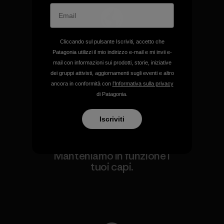
Sosteniamo i gruppi attivisti
Cliccando sul pulsante Iscriviti, accetto che
a tutela del clima e
Patagonia utilizzi il mio indirizzo e-mail e mi invii e-
dell'ambiente.
mail con informazioni sui prodotti, storie, iniziative
dei gruppi attivisti, aggiornamenti sugli eventi e altro
ancora in conformità con
l'Informativa sulla privacy
Visita Patagonia Action Works
di Patagonia.
Iscriviti
Manteniamo in funzione i
tuoi capi.
Worn Wear