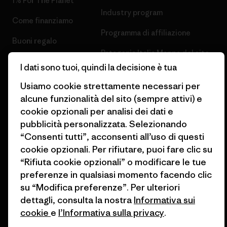
1% For The Planet
Industry program
Come finanziamo
Programma di affiliazione
Buoni regalo
Patagonia Italia Mappa del sito
Trova un negozio
I dati sono tuoi, quindi la decisione è tua
Usiamo cookie strettamente necessari per
alcune funzionalità del sito (sempre attivi) e
cookie opzionali per analisi dei dati e
pubblicità personalizzata. Selezionando
© 2026 Patagonia, Inc. All Rights Reserved.
“Consenti tutti”, acconsenti all’uso di questi
cookie opzionali. Per rifiutare, puoi fare clic su
“Rifiuta cookie opzionali” o modificare le tue
italiano
preferenze in qualsiasi momento facendo clic
su “Modifica preferenze”. Per ulteriori
dettagli, consulta la nostra
Informativa sui
cookie
e
l’Informativa sulla privacy
.