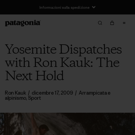
Informazioni sulla spedizione
Yosemite Dispatches
with Ron Kauk: The
Next Hold
Ron Kauk
/
dicembre 17, 2009
/
Arrampicata e
alpinismo
,
Sport