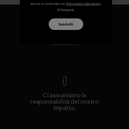
ancora in conformità con
l'Informativa sulla privacy
di Patagonia.
Iscriviti
Garantiamo ogni prodotto
realizzato.
Garanzia Corazzata
Ci assumiamo la
responsabilità del nostro
impatto.
Scopri di più sulla nostra impronta