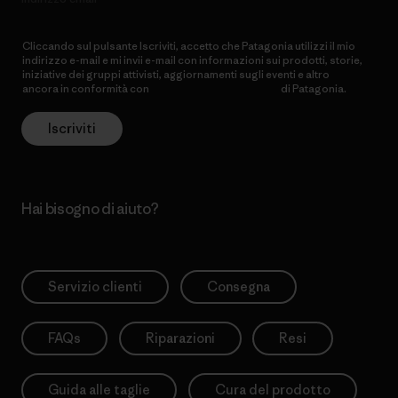
Cliccando sul pulsante Iscriviti, accetto che Patagonia utilizzi il mio
indirizzo e-mail e mi invii e-mail con informazioni sui prodotti, storie,
iniziative dei gruppi attivisti, aggiornamenti sugli eventi e altro
ancora in conformità con
l’Informativa sulla privacy
di Patagonia.
Iscriviti
Hai bisogno di aiuto?
Servizio clienti
Consegna
FAQs
Riparazioni
Resi
Guida alle taglie
Cura del prodotto