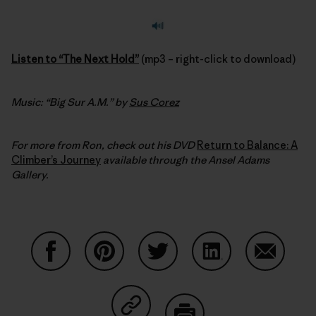
Listen to “The Next Hold”
(mp3 – right-click to download)
Music: “Big Sur A.M.” by
Sus Corez
For more from Ron, check out his DVD
Return to Balance: A
Climber’s Journey
available through the Ansel Adams
Gallery.
Condividi su Facebook
Condividi su Pinterest
Condividi su Twitter
Condividi su Linke
Condividi