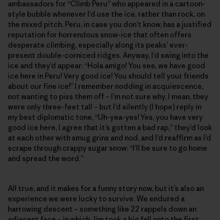
ambassadors for “Climb Peru” who appeared in a cartoon-
style bubble whenever I’d use the ice, rather than rock, on
the mixed pitch. Peru, in case you don’t know, has a justified
reputation for horrendous snow-ice that often offers
desperate climbing, especially along its peaks’ ever-
present double-corniced ridges. Anyway, I’d swing into the
ice and they’d appear: “Hola amigo! You see, we have good
ice here in Peru! Very good ice! You should tell your friends
about our fine ice!” I remember nodding in acquiescence,
not wanting to piss them off – I’m not sure why, I mean, they
were only three-feet tall – but I’d silently (I hope) reply in
my best diplomatic tone, “Uh-yea-yes! Yes, you have very
good ice here, I agree that it’s gotten a bad rap,” they’d look
at each other with smug grins and nod, and I’d reaffirm as I’d
scrape through crappy sugar snow: “I’ll be sure to go home
and spread the word.”
All true, and it makes for a funny story now, but it’s also an
experience we were lucky to survive. We endured a
harrowing descent – something like 22 rappels down an
adjacent face – in which Jim took a big fall onto the first