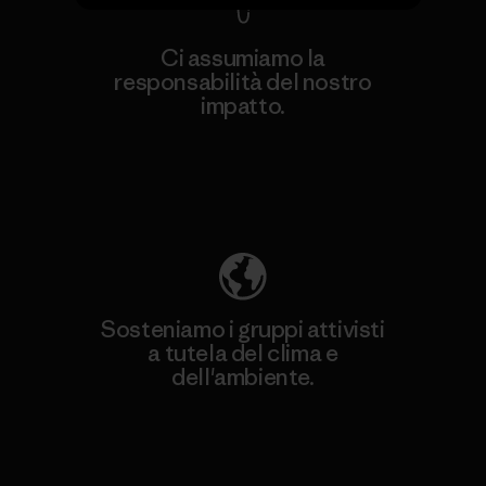
Ci assumiamo la
responsabilità del nostro
impatto.
Scopri di più sulla nostra impronta
ecologica
Sosteniamo i gruppi attivisti
a tutela del clima e
dell'ambiente.
Visita Patagonia Action Works