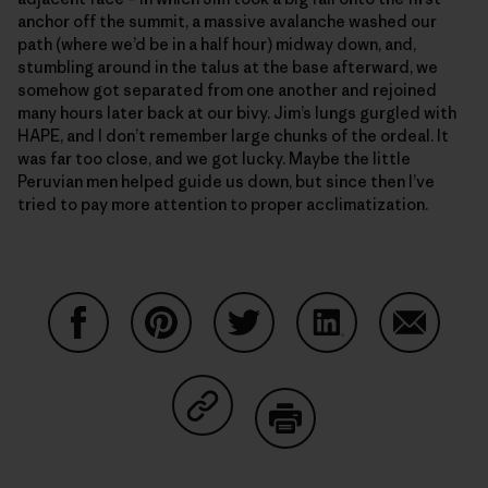
anchor off the summit, a massive avalanche washed our
path (where we’d be in a half hour) midway down, and,
stumbling around in the talus at the base afterward, we
somehow got separated from one another and rejoined
many hours later back at our bivy. Jim’s lungs gurgled with
HAPE, and I don’t remember large chunks of the ordeal. It
was far too close, and we got lucky. Maybe the little
Peruvian men helped guide us down, but since then I’ve
tried to pay more attention to proper acclimatization.
Condividi su Facebook
Condividi su Pinterest
Condividi su Twitter
Condividi su Linke
Condividi
Condividi su Copy Link
Stampa