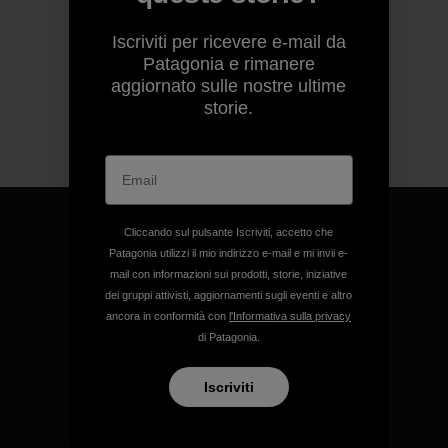
Iscriviti per ricevere e-mail da
Patagonia e rimanere
aggiornato sulle nostre ultime
storie.
Cliccando sul pulsante Iscriviti, accetto che
Patagonia utilizzi il mio indirizzo e-mail e mi invii e-
mail con informazioni sui prodotti, storie, iniziative
Garantiamo ogni prodotto
dei gruppi attivisti, aggiornamenti sugli eventi e altro
realizzato.
ancora in conformità con
l'Informativa sulla privacy
di Patagonia.
Garanzia Corazzata
Iscriviti