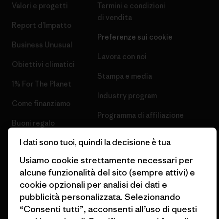
Valori e progetti
Termini e condizioni
di vendita
Report d’Impatto
Preferenze sui cookie
Business Unusual
Lavora con noi
Obiettivi climatici
Stampa e media
1% For The Planet
Industry program
Come finanziamo
Programma di affiliazione
Buoni regalo
Patagonia Italia Mappa del sito
I dati sono tuoi, quindi la decisione è tua
Trova un negozio
Usiamo cookie strettamente necessari per
alcune funzionalità del sito (sempre attivi) e
cookie opzionali per analisi dei dati e
pubblicità personalizzata. Selezionando
© 2026 Patagonia, Inc. All Rights Reserved.
“Consenti tutti”, acconsenti all’uso di questi