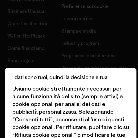
Preferenze sui cookie
Business Unusual
Lavora con noi
Obiettivi climatici
Stampa e media
1% For The Planet
Industry program
Come finanziamo
Programma di affiliazione
Buoni regalo
Patagonia Italia Mappa del sito
Trova un negozio
I dati sono tuoi, quindi la decisione è tua
Usiamo cookie strettamente necessari per
alcune funzionalità del sito (sempre attivi) e
cookie opzionali per analisi dei dati e
pubblicità personalizzata. Selezionando
© 2026 Patagonia, Inc. All Rights Reserved.
“Consenti tutti”, acconsenti all’uso di questi
cookie opzionali. Per rifiutare, puoi fare clic su
“Rifiuta cookie opzionali” o modificare le tue