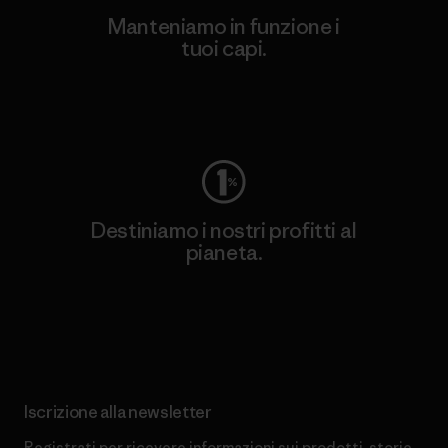
Manteniamo in funzione i
tuoi capi.
Worn Wear
Destiniamo i nostri profitti al
pianeta.
Scopri di più sul nostro impegno
Iscrizione alla newsletter
Registrati per ricevere informazioni sui prodotti, storie,