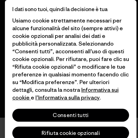
Patagonia Italia Mappa del sito
I dati sono tuoi, quindi la decisione è tua
Trova un negozio
Usiamo cookie strettamente necessari per
alcune funzionalità del sito (sempre attivi) e
cookie opzionali per analisi dei dati e
pubblicità personalizzata. Selezionando
© 2026 Patagonia, Inc. All Rights Reserved.
“Consenti tutti”, acconsenti all’uso di questi
cookie opzionali. Per rifiutare, puoi fare clic su
“Rifiuta cookie opzionali” o modificare le tue
preferenze in qualsiasi momento facendo clic
italiano
su “Modifica preferenze”. Per ulteriori
dettagli, consulta la nostra
Informativa sui
cookie
e
l’Informativa sulla privacy
.
Consenti tutti
Rifiuta cookie opzionali