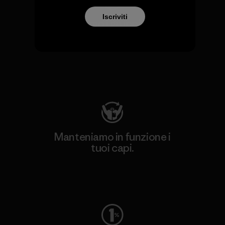
Iscriviti
Sosteniamo i gruppi attivisti
a tutela del clima e
dell'ambiente.
Visita Patagonia Action Works
Manteniamo in funzione i
tuoi capi.
Worn Wear