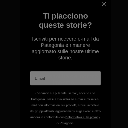
Garantiamo ogni prodotto
Ti piacciono
realizzato.
queste storie?
Garanzia Corazzata
Iscriviti per ricevere e-mail da
Patagonia e rimanere
aggiornato sulle nostre ultime
storie.
Ci assumiamo la
responsabilità del nostro
impatto.
Cliccando sul pulsante Iscriviti, accetto che
Scopri di più sulla nostra impronta
Patagonia utilizzi il mio indirizzo e-mail e mi invii e-
mail con informazioni sui prodotti, storie, iniziative
ecologica
dei gruppi attivisti, aggiornamenti sugli eventi e altro
ancora in conformità con
l'Informativa sulla privacy
di Patagonia.