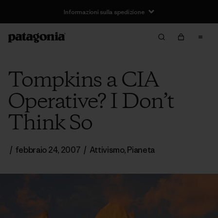
Informazioni sulla spedizione
Tompkins a CIA
Operative? I Don’t
Think So
/
febbraio 24, 2007
/
Attivismo
,
Pianeta