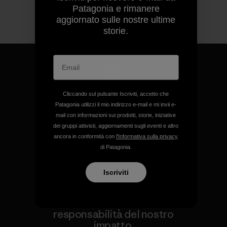
Patagonia e rimanere
aggiornato sulle nostre ultime
storie.
Cliccando sul pulsante Iscriviti, accetto che
Garantiamo ogni prodotto
Patagonia utilizzi il mio indirizzo e-mail e mi invii e-
realizzato.
mail con informazioni sui prodotti, storie, iniziative
dei gruppi attivisti, aggiornamenti sugli eventi e altro
ancora in conformità con
l'Informativa sulla privacy
Garanzia Corazzata
di Patagonia.
Iscriviti
Ci assumiamo la
responsabilità del nostro
impatto.