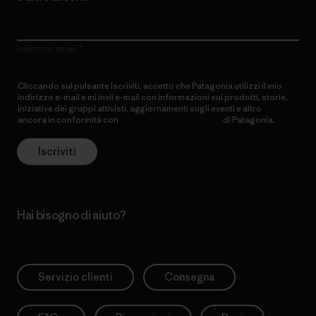
Indirizzo email
Cliccando sul pulsante Iscriviti, accetto che Patagonia utilizzi il mio
indirizzo e-mail e mi invii e-mail con informazioni sui prodotti, storie,
iniziative dei gruppi attivisti, aggiornamenti sugli eventi e altro
ancora in conformità con
l’Informativa sulla privacy
di Patagonia.
Iscriviti
Hai bisogno di aiuto?
Servizio clienti
Consegna