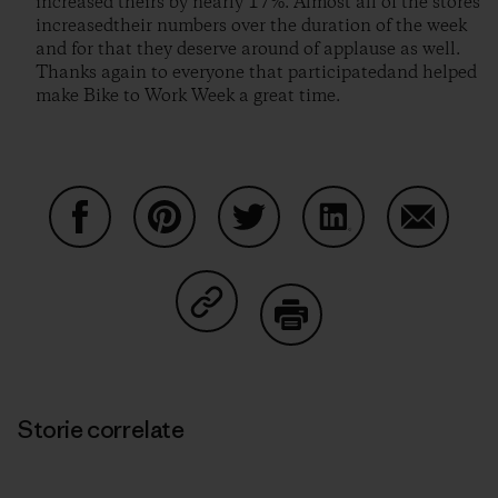
increased theirs by nearly 17%. Almost all of the stores
increasedtheir numbers over the duration of the week
and for that they deserve around of applause as well.
Thanks again to everyone that participatedand helped
make Bike to Work Week a great time.
Condividi su Facebook
Condividi su Pinterest
Condividi su Twitter
Condividi su Linke
Condividi
Condividi su Copy Link
Stampa
Storie correlate