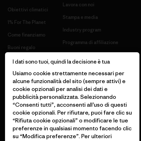
Lavora con noi
Obiettivi climatici
Stampa e media
1% For The Planet
Industry program
Come finanziamo
Programma di affiliazione
Buoni regalo
Patagonia Italia Mappa del sito
Trova un negozio
I dati sono tuoi, quindi la decisione è tua
Usiamo cookie strettamente necessari per
alcune funzionalità del sito (sempre attivi) e
cookie opzionali per analisi dei dati e
pubblicità personalizzata. Selezionando
© 2026 Patagonia, Inc. All Rights Reserved.
“Consenti tutti”, acconsenti all’uso di questi
cookie opzionali. Per rifiutare, puoi fare clic su
“Rifiuta cookie opzionali” o modificare le tue
preferenze in qualsiasi momento facendo clic
italiano
su “Modifica preferenze”. Per ulteriori