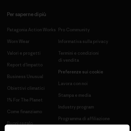
Per saperne di più
Patagonia Action Works
Pro Community
Worn Wear
Informativa sulla privacy
Valori e progetti
Termini e condizioni
di vendita
Report d’Impatto
Preferenze sui cookie
Business Unusual
Lavora con noi
Obiettivi climatici
Stampa e media
1% For The Planet
Industry program
Come finanziamo
Programma di affiliazione
Buoni regalo
Patagonia Italia Mappa del sito