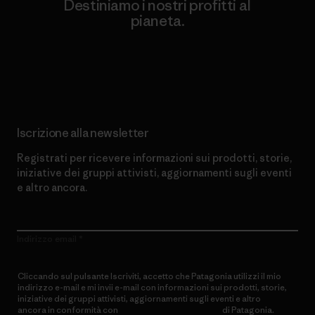
Destiniamo i nostri profitti al
pianeta.
Scopri di più sul nostro impegno
Iscrizione alla newsletter
Registrati per ricevere informazioni sui prodotti, storie,
iniziative dei gruppi attivisti, aggiornamenti sugli eventi
e altro ancora.
Indirizzo email
Cliccando sul pulsante Iscriviti, accetto che Patagonia utilizzi il mio
indirizzo e-mail e mi invii e-mail con informazioni sui prodotti, storie,
iniziative dei gruppi attivisti, aggiornamenti sugli eventi e altro
ancora in conformità con
l’Informativa sulla privacy
di Patagonia.