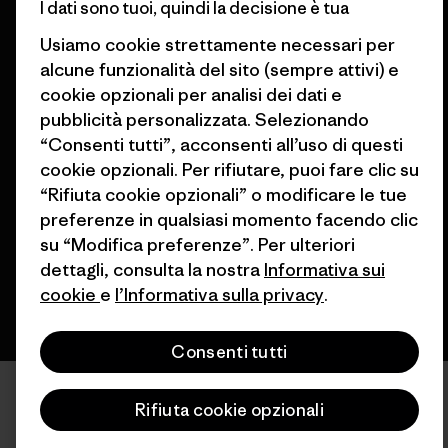
I dati sono tuoi, quindi la decisione è tua
Trova un negozio
Usiamo cookie strettamente necessari per
alcune funzionalità del sito (sempre attivi) e
cookie opzionali per analisi dei dati e
pubblicità personalizzata. Selezionando
© 2026 Patagonia, Inc. All Rights Reserved.
“Consenti tutti”, acconsenti all’uso di questi
cookie opzionali. Per rifiutare, puoi fare clic su
“Rifiuta cookie opzionali” o modificare le tue
preferenze in qualsiasi momento facendo clic
italiano
su “Modifica preferenze”. Per ulteriori
dettagli, consulta la nostra
Informativa sui
cookie
e
l’Informativa sulla privacy
.
Consenti tutti
Rifiuta cookie opzionali