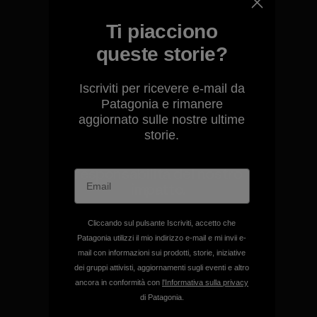
Garantiamo ogni prodotto
realizzato.
Ti piacciono
queste storie?
Garanzia Corazzata
Iscriviti per ricevere e-mail da
Patagonia e rimanere
aggiornato sulle nostre ultime
storie.
Ci assumiamo la
responsabilità del nostro
impatto.
Cliccando sul pulsante Iscriviti, accetto che
Scopri di più sulla nostra impronta
Patagonia utilizzi il mio indirizzo e-mail e mi invii e-
ecologica
mail con informazioni sui prodotti, storie, iniziative
dei gruppi attivisti, aggiornamenti sugli eventi e altro
ancora in conformità con
l'Informativa sulla privacy
di Patagonia.