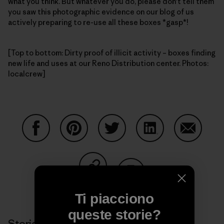
what you think. But whatever you do, please don't tell them
you saw this photographic evidence on our blog of us
actively preparing to re-use all these boxes *gasp*!
[Top to bottom: Dirty proof of illicit activity – boxes finding
new life and uses at our Reno Distribution center. Photos:
localcrew]
Condividi su Facebook
Condividi su Pinterest
Condividi su Twitter
Condividi su Linke
Condividi
Condividi su Copy Link
Stampa
Ti piacciono
queste storie?
Storie correlate