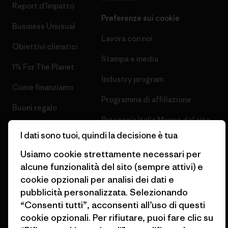
Report d’Impatto
Preferenze sui cookie
Business Unusual
Lavora con noi
Obiettivi climatici
Stampa e media
1% For The Planet
Industry program
Come finanziamo
Programma di affiliazione
Buoni regalo
Patagonia Italia Mappa del sito
Trova un negozio
I dati sono tuoi, quindi la decisione è tua
Usiamo cookie strettamente necessari per
alcune funzionalità del sito (sempre attivi) e
cookie opzionali per analisi dei dati e
pubblicità personalizzata. Selezionando
© 2026 Patagonia, Inc. All Rights Reserved.
“Consenti tutti”, acconsenti all’uso di questi
cookie opzionali. Per rifiutare, puoi fare clic su