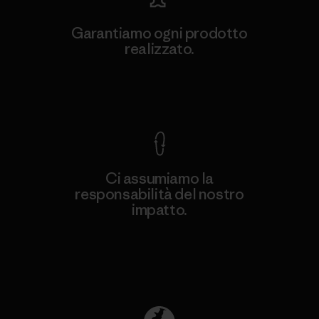
Garantiamo ogni prodotto
realizzato.
Garanzia Corazzata
Ci assumiamo la
responsabilità del nostro
impatto.
Scopri di più sulla nostra impronta
ecologica