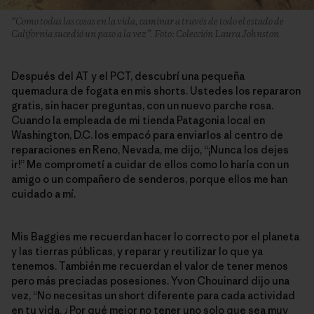
“Como todas las cosas en la vida, caminar a través de todo el estado de
California sucedió un paso a la vez”. Foto: Colección Laura Johnston
Después del AT y el PCT, descubrí una pequeña
quemadura de fogata en mis shorts. Ustedes los repararon
gratis, sin hacer preguntas, con un nuevo parche rosa.
Cuando la empleada de mi tienda Patagonia local en
Washington, D.C. los empacó para enviarlos al centro de
reparaciones en Reno, Nevada, me dijo, “¡Nunca los dejes
ir!” Me comprometí a cuidar de ellos como lo haría con un
amigo o un compañero de senderos, porque ellos me han
cuidado a mí.
Mis Baggies me recuerdan hacer lo correcto por el planeta
y las tierras públicas, y reparar y reutilizar lo que ya
tenemos. También me recuerdan el valor de tener menos
pero más preciadas posesiones. Yvon Chouinard dijo una
vez, “No necesitas un short diferente para cada actividad
en tu vida. ¿Por qué mejor no tener uno solo que sea muy