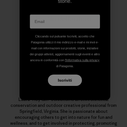
storie.
Profilo dell’autore
Cliccando sul pulsante Iscriviti, accetto che
Patagonia utilizzi il mio indirizzo e-mail e mi invii e-
mail con informazioni sui prodotti, storie, iniziative
dei gruppi attivisti, aggiornamenti sugli eventi e altro
ancora in conformità con
l'Informativa sulla privacy
di Patagonia.
Iscriviti
Laura Johnston
Laura “Hey Girl” Johnston is an environmental
conservation and outdoor creative professional from
Springfield, Virginia. She is passionate about
encouraging others to get into nature for fun and
wellness, and to get involved in protecting, promoting