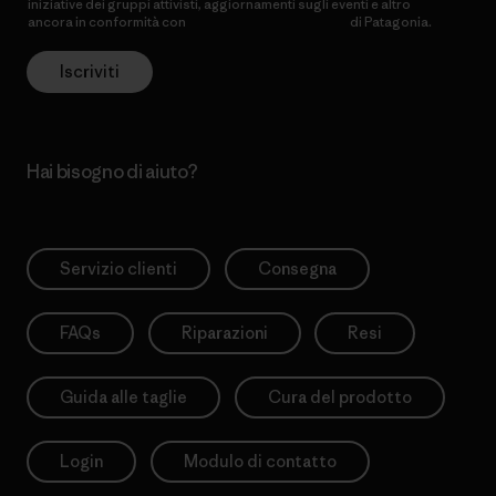
iniziative dei gruppi attivisti, aggiornamenti sugli eventi e altro
ancora in conformità con
l’Informativa sulla privacy
di Patagonia.
Iscriviti
Hai bisogno di aiuto?
Servizio clienti
Consegna
FAQs
Riparazioni
Resi
Guida alle taglie
Cura del prodotto
Login
Modulo di contatto