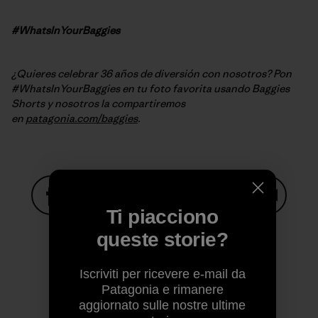
#WhatsInYourBaggies
¿Quieres celebrar 36 años de diversión con nosotros? Pon
#WhatsInYourBaggies en tu foto favorita usando Baggies
Shorts y nosotros la compartiremos
en
patagonia.com/baggies
.
Ti piacciono
Condividi su Facebook
Condividi su Pinterest
Condividi su Twitter
Condividi su Linke
Condividi
queste storie?
Iscriviti per ricevere e-mail da
Condividi su Copy Link
Stampa
Patagonia e rimanere
aggiornato sulle nostre ultime