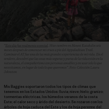
“
Este día fue realmente especial
. Hice cumbre en Mount Katahdin seis
meses después de comenzar mi cruce a pie del Appalachian Trail.
Caminar el AT fue una de las más grandes experiencias de mi vida. En el
sendero, descubrí que las cosas más seguras y puras de la vida están en la
naturaleza, el compañerismo con personas amables y en usar solo lo que
necesitamos, en lugar de todo lo que queremos”. Foto: Colección Laura
Johnston
Mis Baggies soportaron todos los tipos de climas que
tenemos en los Estados Unidos: lluvia; nieve; hielo; granizo;
tormentas eléctricas, los húmedos veranos de la costa
Este; el calor seco y árido del desierto. Se rozaron con los
árboles de hoja caduca del Este y los de hoja perenne del