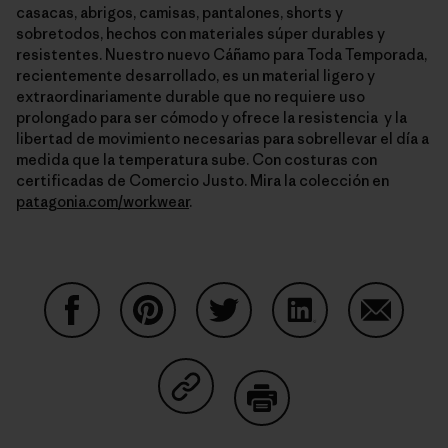
casacas, abrigos, camisas, pantalones, shorts y
sobretodos, hechos con materiales súper durables y
resistentes. Nuestro nuevo Cáñamo para Toda Temporada,
recientemente desarrollado, es un material ligero y
extraordinariamente durable que no requiere uso
prolongado para ser cómodo y ofrece la resistencia y la
libertad de movimiento necesarias para sobrellevar el día a
medida que la temperatura sube. Con costuras con
certificadas de Comercio Justo. Mira la colección en
patagonia.com/workwear
.
Condividi su Facebook
Condividi su Pinterest
Condividi su Twitter
Condividi su Linke
Condividi
Condividi su Copy Link
Stampa