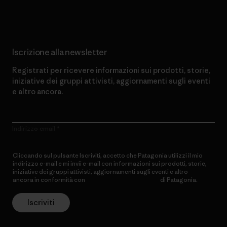
Scopri di più sul nostro impegno
Iscrizione alla newsletter
Registrati per ricevere informazioni sui prodotti, storie,
iniziative dei gruppi attivisti, aggiornamenti sugli eventi
e altro ancora.
Indirizzo email
Cliccando sul pulsante Iscriviti, accetto che Patagonia utilizzi il mio
indirizzo e-mail e mi invii e-mail con informazioni sui prodotti, storie,
iniziative dei gruppi attivisti, aggiornamenti sugli eventi e altro
ancora in conformità con
l’Informativa sulla privacy
di Patagonia.
Iscriviti