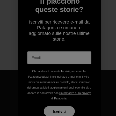
Ti piacciono
queste storie?
Iscriviti per ricevere e-mail da
Patagonia e rimanere
aggiornato sulle nostre ultime
storie.
Cliccando sul pulsante Iscriviti, accetto che
Patagonia utilizzi il mio indirizzo e-mail e mi invii e-
mail con informazioni sui prodotti, storie, iniziative
dei gruppi attivisti, aggiornamenti sugli eventi e altro
ancora in conformità con
l'Informativa sulla privacy
Garantiamo ogni prodotto
di Patagonia.
realizzato.
Iscriviti