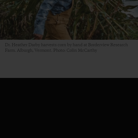
Dr. Heather Darby harvests corn by hand at Borderview Research
Farm. Alburgh, Vermont. Photo: Colin McCarthy