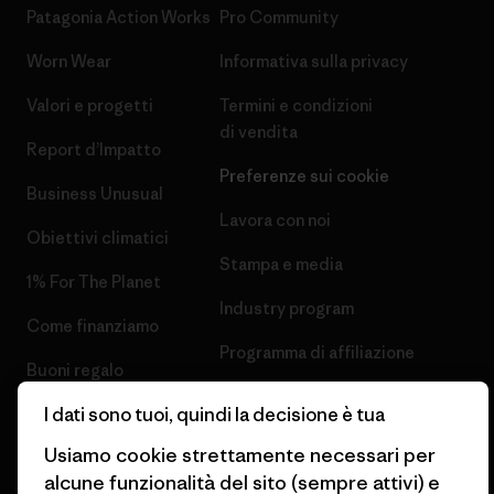
Patagonia Action Works
Pro Community
Worn Wear
Informativa sulla privacy
Valori e progetti
Termini e condizioni
di vendita
Report d’Impatto
Preferenze sui cookie
Business Unusual
Lavora con noi
Obiettivi climatici
Stampa e media
1% For The Planet
Industry program
Come finanziamo
Programma di affiliazione
Buoni regalo
Patagonia Italia Mappa del sito
I dati sono tuoi, quindi la decisione è tua
Trova un negozio
Usiamo cookie strettamente necessari per
alcune funzionalità del sito (sempre attivi) e