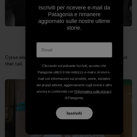
Iscriviti per ricevere e-mail da
Patagonia e rimanere
aggiornato sulle nostre ultime
storie.
Cyrus shows off one of his own alaia creations. Check out
that tail.
Cliccando sul pulsante Iscriviti, accetto che
Patagonia utilizzi il mio indirizzo e-mail e mi invii e-
mail con informazioni sui prodotti, storie, iniziative
dei gruppi attivisti, aggiornamenti sugli eventi e altro
ancora in conformità con
l'Informativa sulla privacy
di Patagonia.
Iscriviti