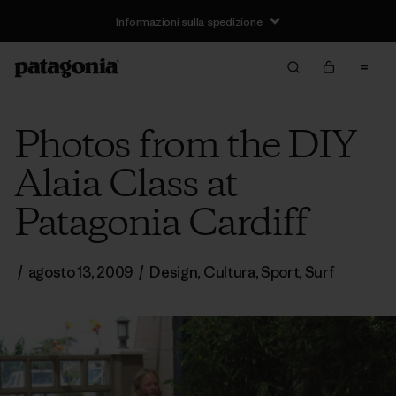
Informazioni sulla spedizione
Photos from the DIY
Alaia Class at
Patagonia Cardiff
/
agosto 13, 2009
/
Design
,
Cultura
,
Sport
,
Surf