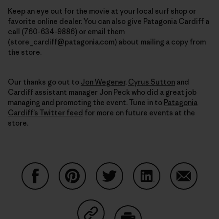
Keep an eye out for the movie at your local surf shop or
favorite online dealer. You can also
give Patagonia Cardiff a
call (760-634-9886) or email them
(store_cardiff@patagonia.com) about mailing a copy from
the store.
Our thanks go out to
Jon Wegener
,
Cyrus Sutton
and
Cardiff assistant manager Jon Peck who did a great job
managing and promoting the event. Tune in to
Patagonia
Cardiff’s Twitter feed
for more on future events at the
store.
Condividi su Facebook
Condividi su Pinterest
Condividi su Twitter
Condividi su Linke
Condividi