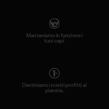
Visita Patagonia Action Works
Manteniamo in funzione i
tuoi capi.
Worn Wear
Destiniamo i nostri profitti al
pianeta.
Scopri di più sul nostro impegno