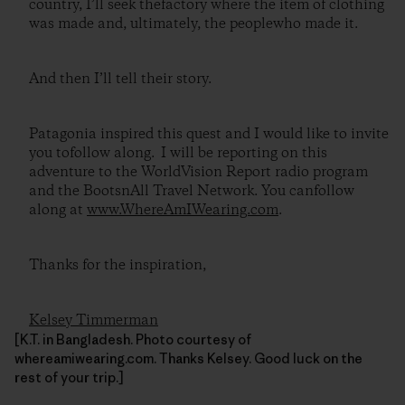
country, I’ll seek thefactory where the item of clothing
was made and, ultimately, the peoplewho made it.
And then I’ll tell their story.
Patagonia inspired this quest and I would like to invite
you tofollow along. I will be reporting on this
adventure to the WorldVision Report radio program
and the BootsnAll Travel Network. You canfollow
along at
www.WhereAmIWearing.com
.
Thanks for the inspiration,
Kelsey Timmerman
[K.T. in Bangladesh. Photo courtesy of
whereamiwearing.com. Thanks Kelsey. Good luck on the
rest of your trip.]