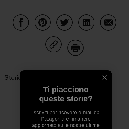
Condividi su Facebook
Condividi su Pinterest
Condividi su Twitter
Condividi su Linke
Condividi
Condividi su Copy Link
Stampa
Storie correlate
Ti piacciono
queste storie?
Iscriviti per ricevere e-mail da
Patagonia e rimanere
aggiornato sulle nostre ultime