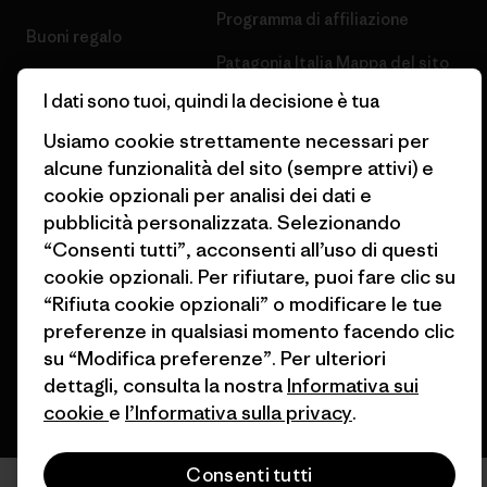
Programma di affiliazione
Buoni regalo
Patagonia Italia Mappa del sito
Trova un negozio
I dati sono tuoi, quindi la decisione è tua
Usiamo cookie strettamente necessari per
alcune funzionalità del sito (sempre attivi) e
cookie opzionali per analisi dei dati e
© 2026 Patagonia, Inc. All Rights Reserved.
pubblicità personalizzata. Selezionando
“Consenti tutti”, acconsenti all’uso di questi
cookie opzionali. Per rifiutare, puoi fare clic su
“Rifiuta cookie opzionali” o modificare le tue
italiano
preferenze in qualsiasi momento facendo clic
su “Modifica preferenze”. Per ulteriori
dettagli, consulta la nostra
Informativa sui
cookie
e
l’Informativa sulla privacy
.
Consenti tutti