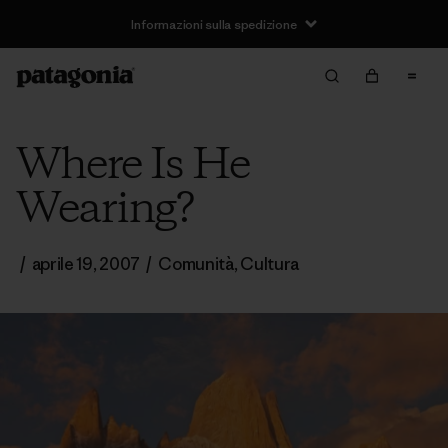
Informazioni sulla spedizione
Where Is He
Wearing?
/
aprile 19, 2007
/
Comunità
,
Cultura