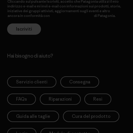
Cliccando sul pulsante Iscriviti, accetto che Patagonia utilizzi il mio
indirizzo e-mail e mi invii e-mail con informazioni sui prodotti, storie,
iniziative dei gruppi attivisti, aggiornamenti sugli eventi e altro
ancora in conformità con
l’Informativa sulla privacy
di Patagonia.
Iscriviti
Hai bisogno di aiuto?
Servizio clienti
Consegna
FAQs
Riparazioni
Resi
Guida alle taglie
Cura del prodotto