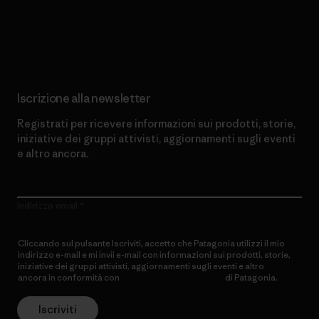
Scopri di più sul nostro impegno
Iscrizione alla newsletter
Registrati per ricevere informazioni sui prodotti, storie,
iniziative dei gruppi attivisti, aggiornamenti sugli eventi
e altro ancora.
Indirizzo email
Cliccando sul pulsante Iscriviti, accetto che Patagonia utilizzi il mio
indirizzo e-mail e mi invii e-mail con informazioni sui prodotti, storie,
iniziative dei gruppi attivisti, aggiornamenti sugli eventi e altro
ancora in conformità con
l’Informativa sulla privacy
di Patagonia.
Iscriviti