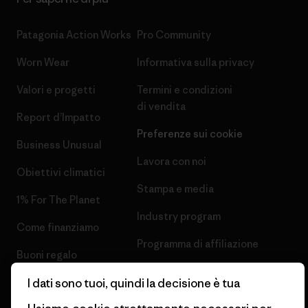
Patagonia Action Works
Pro Community
Worn Wear
Informativa sulla privacy
Valori e progetti
Termini e condizioni
di vendita
Report d’Impatto
Preferenze sui cookie
Business Unusual
Lavora con noi
Obiettivi climatici
Stampa e media
1% For The Planet
Industry program
Come finanziamo
Programma di affiliazione
Buoni regalo
Patagonia Italia Mappa del sito
I dati sono tuoi, quindi la decisione è tua
Trova un negozio