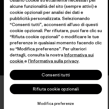
Usiamo cookie strettamente necessari per
alcune funzionalità del sito (sempre attivi) e
cookie opzionali per analisi dei dati e
pubblicità personalizzata. Selezionando
© 2026 Patagonia, Inc. All Rights Reserved.
“Consenti tutti”, acconsenti all’uso di questi
cookie opzionali. Per rifiutare, puoi fare clic su
“Rifiuta cookie opzionali” o modificare le tue
preferenze in qualsiasi momento facendo clic
italiano
su “Modifica preferenze”. Per ulteriori
dettagli, consulta la nostra
Informativa sui
cookie
e
l’Informativa sulla privacy
.
Consenti tutti
Rifiuta cookie opzionali
Modifica preferenze