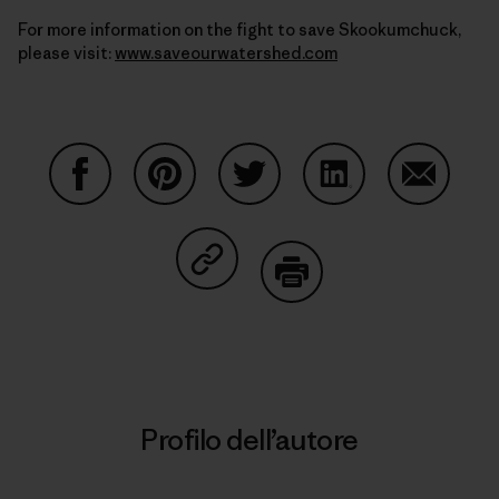
For more information on the fight to save Skookumchuck,
please visit:
www.saveourwatershed.com
Condividi su Facebook
Condividi su Pinterest
Condividi su Twitter
Condividi su Linke
Condividi
Condividi su Copy Link
Stampa
Profilo dell’autore