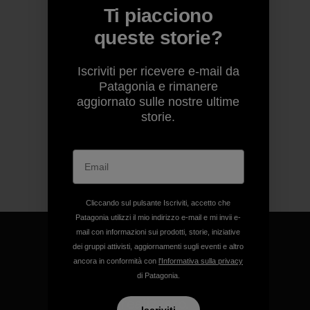
Ti piacciono
queste storie?
Iscriviti per ricevere e-mail da
Patagonia e rimanere
aggiornato sulle nostre ultime
storie.
Cliccando sul pulsante Iscriviti, accetto che
Patagonia utilizzi il mio indirizzo e-mail e mi invii e-
mail con informazioni sui prodotti, storie, iniziative
dei gruppi attivisti, aggiornamenti sugli eventi e altro
ancora in conformità con
l'Informativa sulla privacy
di Patagonia.
Garantiamo ogni prodotto
realizzato.
Iscriviti