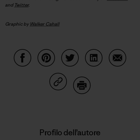
and
Twitter
.
Graphic by
Walker Cahall
Condividi su Facebook
Condividi su Pinterest
Condividi su Twitter
Condividi su Linke
Condividi
Condividi su Copy Link
Stampa
Profilo dell’autore