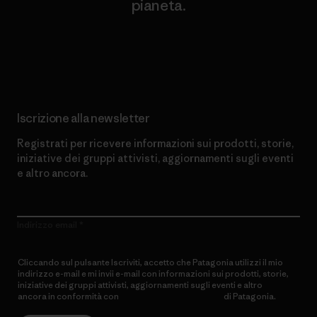
pianeta.
Scopri di più sul nostro impegno
Iscrizione alla newsletter
Registrati per ricevere informazioni sui prodotti, storie,
iniziative dei gruppi attivisti, aggiornamenti sugli eventi
e altro ancora.
Indirizzo email
Cliccando sul pulsante Iscriviti, accetto che Patagonia utilizzi il mio
indirizzo e-mail e mi invii e-mail con informazioni sui prodotti, storie,
iniziative dei gruppi attivisti, aggiornamenti sugli eventi e altro
ancora in conformità con
l’Informativa sulla privacy
di Patagonia.