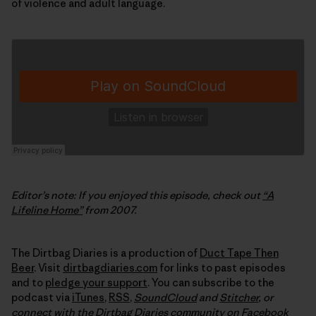
of violence and adult language.
Editor’s note: If you enjoyed this episode, check out
“A
Lifeline Home”
from 2007.
The Dirtbag Diaries is a production of
Duct Tape Then
Beer
. Visit
dirtbagdiaries.com
for links to past episodes
and to
pledge your support
. You can subscribe to the
podcast via
iTunes
,
RSS
,
SoundCloud
and
Stitcher
,
or
connect with the Dirtbag Diaries community on
Facebook