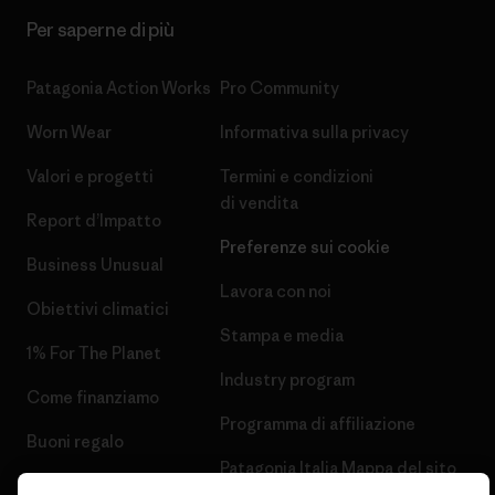
Per saperne di più
Patagonia Action Works
Pro Community
Worn Wear
Informativa sulla privacy
Valori e progetti
Termini e condizioni
di vendita
Report d’Impatto
Preferenze sui cookie
Business Unusual
Lavora con noi
Obiettivi climatici
Stampa e media
1% For The Planet
Industry program
Come finanziamo
Programma di affiliazione
Buoni regalo
Patagonia Italia Mappa del sito
Trova un negozio