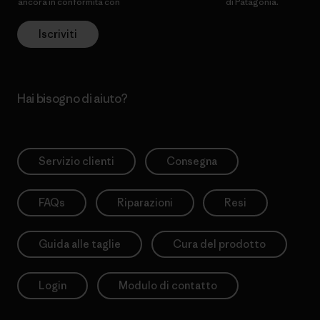
ancora in conformità con
l’Informativa sulla privacy
di Patagonia.
Iscriviti
Hai bisogno di aiuto?
Servizio clienti
Consegna
FAQs
Riparazioni
Resi
Guida alle taglie
Cura del prodotto
Login
Modulo di contatto