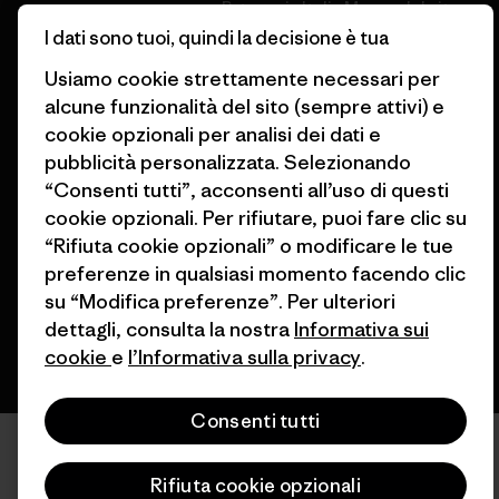
Patagonia Italia Mappa del sito
Trova un negozio
I dati sono tuoi, quindi la decisione è tua
Usiamo cookie strettamente necessari per
alcune funzionalità del sito (sempre attivi) e
cookie opzionali per analisi dei dati e
pubblicità personalizzata. Selezionando
© 2026 Patagonia, Inc. All Rights Reserved.
“Consenti tutti”, acconsenti all’uso di questi
cookie opzionali. Per rifiutare, puoi fare clic su
“Rifiuta cookie opzionali” o modificare le tue
italiano
preferenze in qualsiasi momento facendo clic
su “Modifica preferenze”. Per ulteriori
dettagli, consulta la nostra
Informativa sui
cookie
e
l’Informativa sulla privacy
.
Consenti tutti
Rifiuta cookie opzionali