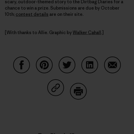
scary, outdoor-themed story to the Dirtbag Diaries for a
chance to win a prize. Submissions are due by October
10th;
contest details
are on their site.
[With thanks to Allie. Graphic by
Walker Cahall
.]
Condividi su Facebook
Condividi su Pinterest
Condividi su Twitter
Condividi su Linke
Condividi
Condividi su Copy Link
Stampa