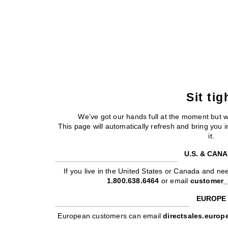
Sit tig
We’ve got our hands full at the moment but 
This page will automatically refresh and bring you
it.
U.S. & CAN
If you live in the United States or Canada and nee
1.800.638.6464
or email
customer_
EUROPE
European customers can email
directsales.euro