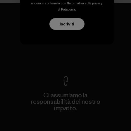
ancora in conformità con
l'Informativa sulla privacy
di Patagonia.
Iscriviti
Garantiamo ogni prodotto
realizzato.
Garanzia Corazzata
Ci assumiamo la
responsabilità del nostro
impatto.
Scopri di più sulla nostra impronta