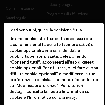
Industry program
Come finanziamo
Programma di affiliazione
Buoni regalo
Patagonia Italia Mappa del sito
Trova un negozio
I dati sono tuoi, quindi la decisione è tua
Usiamo cookie strettamente necessari per
alcune funzionalità del sito (sempre attivi) e
cookie opzionali per analisi dei dati e
pubblicità personalizzata. Selezionando
© 2026 Patagonia, Inc. All Rights Reserved.
“Consenti tutti”, acconsenti all’uso di questi
cookie opzionali. Per rifiutare, puoi fare clic su
“Rifiuta cookie opzionali” o modificare le tue
italiano
preferenze in qualsiasi momento facendo clic
su “Modifica preferenze”. Per ulteriori
dettagli, consulta la nostra
Informativa sui
cookie
e
l’Informativa sulla privacy
.