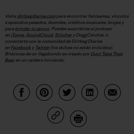
Visita
dirtbagdiaries.com
para encontrar fantasmas, vínculos
a episodios pasados, duendes, créditos musicales, brujas y
para
brindar tu apoyo
. Puedes suscribirse al podcast
en
iTunes
,
SoundCloud
,
Stitcher
y DoggCatcher, o
conectarte con la comunidad de Dirtbag Diaries
en
Facebook
y
Twitter
(los dulces no están incluidos).
Bitácoras de un Vagabundo es creado por
Duct Tape Then
Beer
en un caldero hirviendo.
Condividi su Facebook
Condividi su Pinterest
Condividi su Twitter
Condividi su Linke
Condividi
Condividi su Copy Link
Stampa