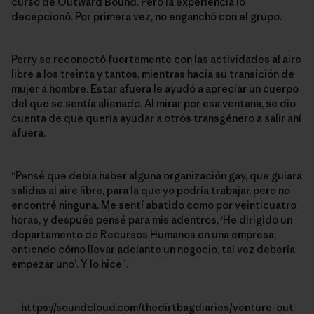
curso de Outward Bound. Pero la experiencia lo
decepcionó. Por primera vez, no enganchó con el grupo.
Perry se reconectó fuertemente con las actividades al aire
libre a los treinta y tantos, mientras hacía su transición de
mujer a hombre. Estar afuera le ayudó a apreciar un cuerpo
del que se sentía alienado. Al mirar por esa ventana, se dio
cuenta de que quería ayudar a otros transgénero a salir ahí
afuera.
“Pensé que debía haber alguna organización gay, que guiara
salidas al aire libre, para la que yo podría trabajar, pero no
encontré ninguna. Me sentí abatido como por veinticuatro
horas, y después pensé para mis adentros, ‘He dirigido un
departamento de Recursos Humanos en una empresa,
entiendo cómo llevar adelante un negocio, tal vez debería
empezar uno’. Y lo hice”.
https://soundcloud.com/thedirtbagdiaries/venture-out