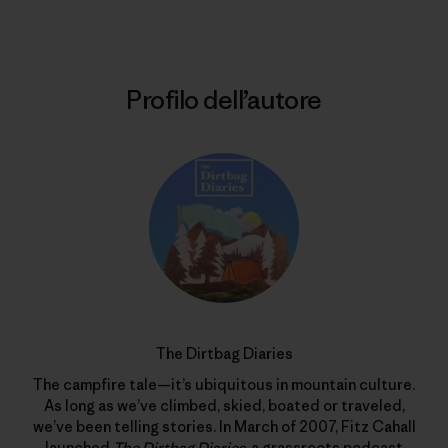
Profilo dell’autore
The Dirtbag Diaries
The campfire tale—it’s ubiquitous in mountain culture.
As long as we’ve climbed, skied, boated or traveled,
we’ve been telling stories. In March of 2007, Fitz Cahall
launched
The Dirtbag Diaries
, a grassroots podcast