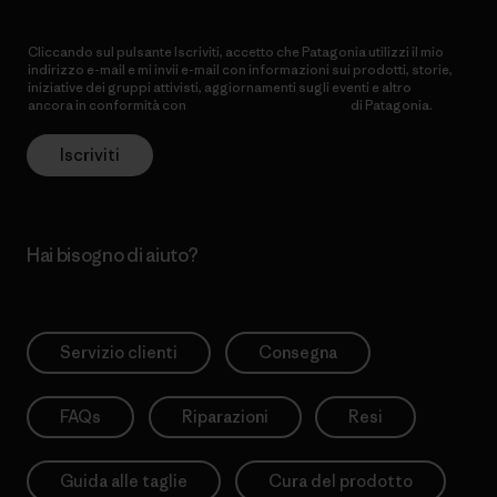
Cliccando sul pulsante Iscriviti, accetto che Patagonia utilizzi il mio
indirizzo e-mail e mi invii e-mail con informazioni sui prodotti, storie,
iniziative dei gruppi attivisti, aggiornamenti sugli eventi e altro
ancora in conformità con
l’Informativa sulla privacy
di Patagonia.
Iscriviti
Hai bisogno di aiuto?
Servizio clienti
Consegna
FAQs
Riparazioni
Resi
Guida alle taglie
Cura del prodotto