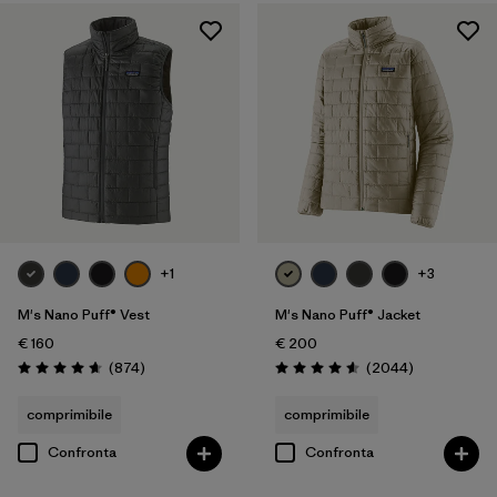
Filtra per
Genere
Filtra per
Prezzo
Filtra per
Vestibilità
Filtra per
Colore
Filtra per
Caratteristiche
+1
+3
M's Nano Puff® Vest
M's Nano Puff® Jacket
Filtra per
Tessuto
€ 160
€ 200
Recensioni
Recensioni
(874
)
(2044
)
Filtra per
Valutazione: 4.7 / 5
Valutazione: 4.6 / 5
Sport
comprimibile
comprimibile
Filtra per
Famiglia di prodotti
Confronta
Confronta