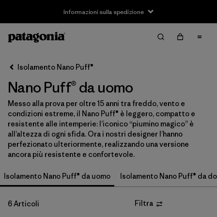
Informazioni sulla spedizione
Filter & Sort
Cancella tutti
Ordina per
Isolamento Nano Puff®
Filtra per
Taglia
Nano Puff® da uomo
XS
(6)
Messo alla prova per oltre 15 anni tra freddo, vento e
condizioni estreme, il Nano Puff® è leggero, compatto e
S
(6)
resistente alle intemperie: l’iconico “piumino magico” è
all’altezza di ogni sfida. Ora i nostri designer l’hanno
M
(6)
perfezionato ulteriormente, realizzando una versione
ancora più resistente e confortevole.
L
(6)
Isolamento Nano Puff® da uomo
Isolamento Nano Puff® da d
XL
(6)
XXL
(5)
Filtra
6 Articoli