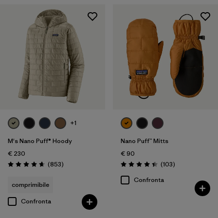
+1
M's Nano Puff® Hoody
Nano Puff™ Mitts
€ 230
€ 90
Recensioni
Recensioni
(853
)
(103
)
Valutazione: 4.6 / 5
Valutazione: 4.4 / 5
Confronta
comprimibile
Confronta