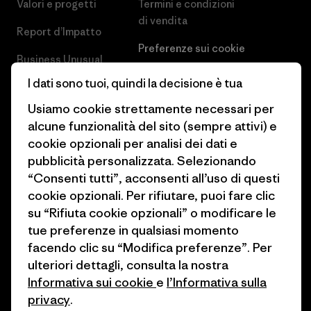
Valori e progetti
Termini e condizioni
di vendita
Report d’Impatto
Preferenze sui cookie
Business Unusual
Lavora con noi
I dati sono tuoi, quindi la decisione è tua
Obiettivi climatici
Stampa e media
Usiamo cookie strettamente necessari per
1% For The Planet
alcune funzionalità del sito (sempre attivi) e
Industry program
cookie opzionali per analisi dei dati e
Come finanziamo
Programma di affiliazione
pubblicità personalizzata. Selezionando
Buoni regalo
“Consenti tutti”, acconsenti all’uso di questi
Patagonia Italia Mappa del sito
cookie opzionali. Per rifiutare, puoi fare clic
Trova un negozio
su “Rifiuta cookie opzionali” o modificare le
tue preferenze in qualsiasi momento
facendo clic su “Modifica preferenze”. Per
ulteriori dettagli, consulta la nostra
Informativa sui cookie
e
l’Informativa sulla
© 2026 Patagonia, Inc. All Rights Reserved.
privacy
.