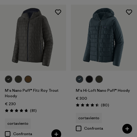
M's Nano Puff® Fitz Roy Trout
M's Hi-Loft Nano Puff® Hoody
Hoody
€ 300
€ 230
Recensioni
(80
)
Valutazione: 4.5 / 5
Recensioni
(81
)
Valutazione: 4.7 / 5
cortaviento
cortaviento
Confronta
Confronta