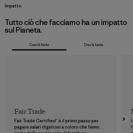
Impatto
Tutto ciò che facciamo ha un impatto
sul Pianeta.
Com’è fatto
Dov’è fatto
Fair Trade
Fair Trade Certified™ è il primo passo per
U
pagare salari dignitosi a coloro che fanno
f