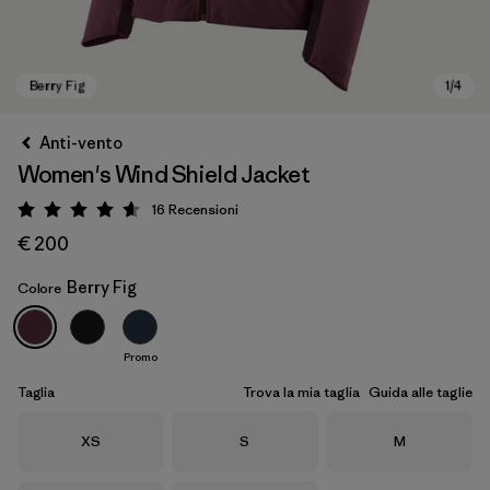
Anti-vento
Women's Wind Shield Jacket
16
Recensioni
Valutazione: 4.6 / 5
€ 200
Berry Fig
Colore
Berry Fig
Promo
Taglia
Trova la mia taglia
Guida alle taglie
Taglia
Taglia
Taglia
XS
S
M