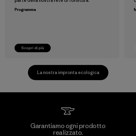
parte della nostra rete di fornitura.
Programma
M
Scopri di più
La nostra impronta ecologica
Youngone Namdinh Co., Ltd.
Garantiamo ogni prodotto
realizzato.
Factory