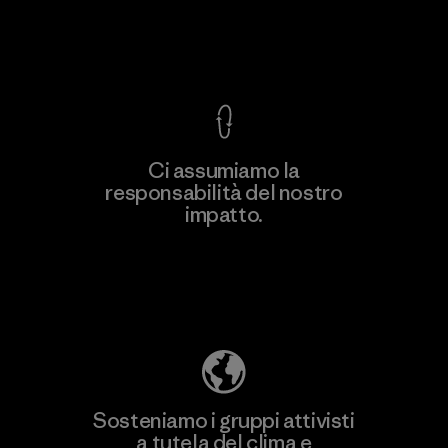
Garanzia Corazzata
Ci assumiamo la
responsabilità del nostro
Scopri di più
impatto.
Scopri di più sulla nostra impronta
ecologica
Sosteniamo i gruppi attivisti
a tutela del clima e