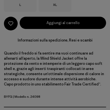
Taglia
Taglia
L
XL
Aggiungi al carrello
Informazioni sulla spedizione, Resi e scambi
Quando il freddo si fa sentire ma vuoi continuare ad
allenarti all’aperto, la Wind Shield Jacket offre la
protezione da vento e intemperie di un leggero capo soft
shell e, grazie agli inserti traspiranti collocati in aree
strategiche, consente un'ottimale dispersione di calore in
eccesso e sudore durante intense attività aerobiche.
Capo prodotto in uno stabilimento Fair Trade Certified™.
BYFG
| Modello n. 24098
Berry Fig