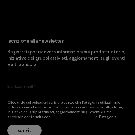
Scopri di più sul nostro impegno
Iscrizione alla newsletter
Registrati per ricevere informazioni sui prodotti, storie,
iniziative dei gruppi attivisti, aggiornamenti sugli eventi
e altro ancora.
Indirizzo email
Cliccando sul pulsante Iscriviti, accetto che Patagonia utilizzi il mio
indirizzo e-mail e mi invii e-mail con informazioni sui prodotti, storie,
iniziative dei gruppi attivisti, aggiornamenti sugli eventi e altro
ancora in conformità con
l’Informativa sulla privacy
di Patagonia.
Iscriviti