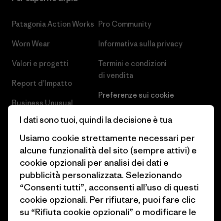
Patagonia Action Works
Pro Community
Worn Wear
Informativa sulla privacy
Valori e progetti
Termini e condizioni
di vendita
Report d’Impatto
Preferenze sui cookie
Business Unusual
Lavora con noi
I dati sono tuoi, quindi la decisione è tua
Obiettivi climatici
Stampa e media
Usiamo cookie strettamente necessari per
1% For The Planet
alcune funzionalità del sito (sempre attivi) e
Industry program
cookie opzionali per analisi dei dati e
Come finanziamo
pubblicità personalizzata. Selezionando
Programma di affiliazione
Buoni regalo
“Consenti tutti”, acconsenti all’uso di questi
Patagonia Italia Mappa del sito
cookie opzionali. Per rifiutare, puoi fare clic
Trova un negozio
su “Rifiuta cookie opzionali” o modificare le